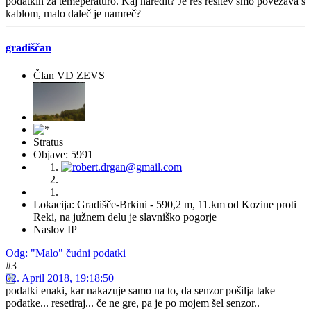
podatkih za temeperaturo. Kaj naredit? Je res rešitev smo povezava s
kablom, malo daleč je namreč?
gradiščan
Član VD ZEVS
Stratus
Objave: 5991
Lokacija: Gradišče-Brkini - 590,2 m, 11.km od Kozine proti
Reki, na južnem delu je slavniško pogorje
Naslov IP
Odg: "Malo" čudni podatki
#3
02. April 2018, 19:18:50
podatki enaki, kar nakazuje samo na to, da senzor pošilja take
podatke... resetiraj... če ne gre, pa je po mojem šel senzor..