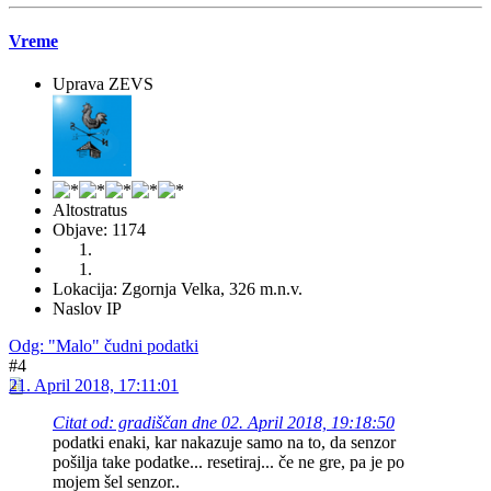
Vreme
Uprava ZEVS
Altostratus
Objave: 1174
Lokacija: Zgornja Velka, 326 m.n.v.
Naslov IP
Odg: "Malo" čudni podatki
#4
21. April 2018, 17:11:01
Citat od: gradiščan dne 02. April 2018, 19:18:50
podatki enaki, kar nakazuje samo na to, da senzor
pošilja take podatke... resetiraj... če ne gre, pa je po
mojem šel senzor..