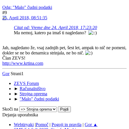
Odg: "Malo" čudni podatki
#9
25. April 2018, 08:51:35
Citat od: Vreme dne 24. April 2018, 17:23:20
Ma nemoj, katero pa imaš ti nagledano?
Jah, nagledano že, vsaj zadnjih pet, šest let, ampak to nič ne pomeni,
dokler se ne bo denarnica strinjala, ne bo nič.
Član ZEVS!
http://www.krtina.com
Gor
Strani
1
ZEVS Forum
►
Računalništvo
►
Strojna oprema
►
"Malo" čudni podatki
Skoči na
Dejanja uporabnika
Webtiryaki
|
Pomoč
|
Pogoji in pravila
|
Gor ▲