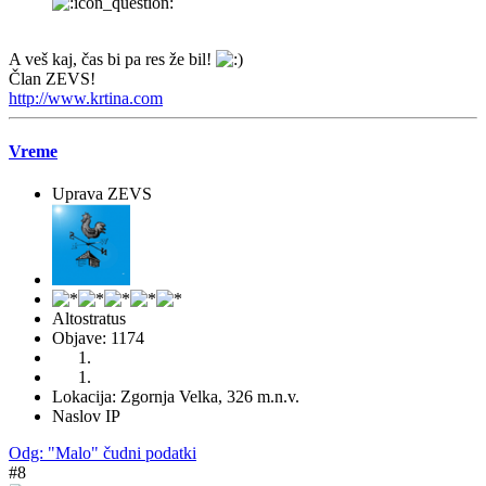
A veš kaj, čas bi pa res že bil!
Član ZEVS!
http://www.krtina.com
Vreme
Uprava ZEVS
Altostratus
Objave: 1174
Lokacija: Zgornja Velka, 326 m.n.v.
Naslov IP
Odg: "Malo" čudni podatki
#8