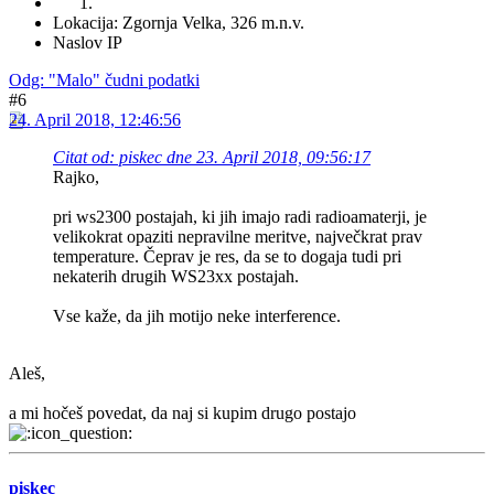
Lokacija: Zgornja Velka, 326 m.n.v.
Naslov IP
Odg: "Malo" čudni podatki
#6
24. April 2018, 12:46:56
Citat od: piskec dne 23. April 2018, 09:56:17
Rajko,
pri ws2300 postajah, ki jih imajo radi radioamaterji, je
velikokrat opaziti nepravilne meritve, največkrat prav
temperature. Čeprav je res, da se to dogaja tudi pri
nekaterih drugih WS23xx postajah.
Vse kaže, da jih motijo neke interference.
Aleš,
a mi hočeš povedat, da naj si kupim drugo postajo
piskec