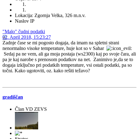
Lokacija: Zgornja Velka, 326 m.n.v.
Naslov IP
"Malo" čudni podatki
02. April 2018, 15:23:27
Zadnje čase se mi pogosto dogaja, da imam na spletni strani
nenormalno visoke temperature, huje kot so v Sahar
Sedaj pa ne vem, ali ga moja postaja (ws2300) kaj po svoje čara, ali
pa je kaj narobe s prenosom podatkov na net. Zanimivo je,da se to
dogaja izključno pri podatkih temperature, vsi ostali podatki, pa so
točni. Kako ugotoviti, oz. kako rešiti težavo?
gradiščan
Član VD ZEVS
Stratus