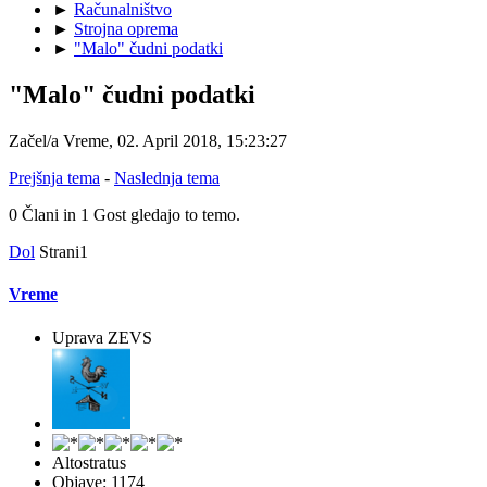
►
Računalništvo
►
Strojna oprema
►
"Malo" čudni podatki
"Malo" čudni podatki
Začel/a Vreme, 02. April 2018, 15:23:27
Prejšnja tema
-
Naslednja tema
0 Člani in 1 Gost gledajo to temo.
Dol
Strani
1
Vreme
Uprava ZEVS
Altostratus
Objave: 1174