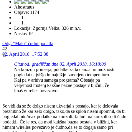
Altostratus
Objave: 1174
Lokacija: Zgornja Velka, 326 m.n.v.
Naslov IP
Odg: "Malo" čudni podatki
#2
02. April 2018, 17:52:38
Citat od: gradiščan dne 02. April 2018, 16:18:00
Na konzoli primerjaj podatke za ta dan..al ni možnosti
pogledat najvišjo in najnižjo izmerjeno temperaturo.
Kaj pa v arhivu samega programa? Obstaja pa
verjetnost motenj kakšne bazne postaje v bližini, če
imaš wirelles povezavo.
Se vidi,da se že dolgo nisem ukvarjal s postajo, ker je delovala
brezhibno že kar zelo dolgo, tako,da se sploh nisem spomnil, da bi
pogledal min/max podatke na konzoli. Ja tudi na konzoli so ti čudni
podatki. Če je res, da moti kakšna bazna postaja v bližini, ker
nimam wirelles povezavo je čudno,da se to dogaja samo pri