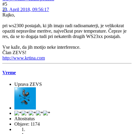
#5
23. April 2018, 09:56:17
Rajko,
pri ws2300 postajah, ki jih imajo radi radioamaterji, je velikokrat
opaziti nepravilne meritve, največkrat prav temperature. Čeprav je
res, da se to dogaja tudi pri nekaterih drugih WS23xx postajah.
Vse kaže, da jih motijo neke interference.
Član ZEVS!
http://www.krtina.com
Vreme
Uprava ZEVS
Altostratus
Objave: 1174