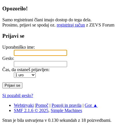
Opozorilo!
Samo registrirani člani imajo dostop do tega dela.
Prosimo, prijavi se spodaj oz.
registriraj račun
z ZEVS Forum
Prijavi se
Uporabniško ime:
Geslo:
Čas, da ostaneš prijavljen:
Si pozabil geslo?
Webtiryaki
|
Pomoč
|
Pogoji in pravila
|
Gor ▲
SMF 2.1.6 © 2025
,
Simple Machines
Stran je bila ustvarjena v 0.130 sekundah z 18 poizvedbami.