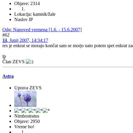
Objave: 2314
Lokacija: kamnik/žale
Naslov IP
Odg: Napoved vremena [1.6. - 15.6.2007]
#62
14. Junij 2007, 14:34:17
res je enkrat se morajo končat sam se morjo nato potem spet enkrat z
lp
Član ZEVS
Astra
Uprava ZEVS
Nimbostratus
Objave: 2950
Vreme bo!