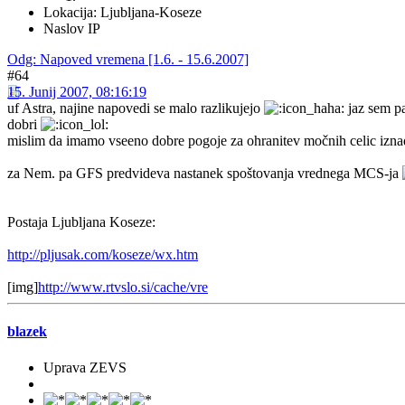
Lokacija: Ljubljana-Koseze
Naslov IP
Odg: Napoved vremena [1.6. - 15.6.2007]
#64
15. Junij 2007, 08:16:19
uf Astra, najine napovedi se malo razlikujejo
jaz sem pa
dobri
mislim da imamo vseeno dobre pogoje za ohranitev močnih celic izna
za Nem. pa GFS predvideva nastanek spoštovanja vrednega MCS-ja
Postaja Ljubljana Koseze:
http://pljusak.com/koseze/wx.htm
[img]
http://www.rtvslo.si/cache/vre
blazek
Uprava ZEVS