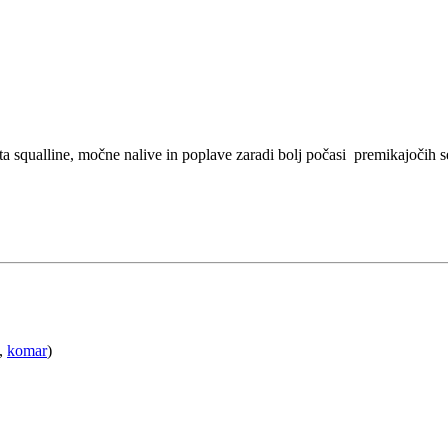
 squalline, močne nalive in poplave zaradi bolj počasi premikajočih se 
,
komar
)