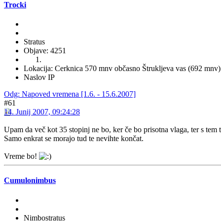
Trocki
Stratus
Objave: 4251
Lokacija: Cerknica 570 mnv občasno Štrukljeva vas (692 mnv)
Naslov IP
Odg: Napoved vremena [1.6. - 15.6.2007]
#61
14. Junij 2007, 09:24:28
Upam da več kot 35 stopinj ne bo, ker če bo prisotna vlaga, ter s tem t
Samo enkrat se morajo tud te nevihte končat.
Vreme bo!
Cumulonimbus
Nimbostratus