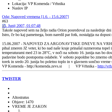
Lokacija: VP Komenda / Vrhnika
Naslov IP
Odg: Napoved vremena [1.6. - 15.6.2007]
#63
15. Junij 2007, 01:07:48
Takole napoved sem na željo radia Orion posredoval za naslednje dn
Istro, če bo kaj pametnega, bom naredil par fotk, nostalgija na dopus
15.06.2007 - NAPOVED ZA ARGONAVTSKE DNEVE NA VRHNIKI: Nad na
pihal zmeren JZ veter, ki bo nad naše kraje prinašal razmeroma topel
temperaturami med 23 in 28°C, v noči na soboto 16. junija nas bo dos
padavine bodo postopoma oslabele. V soboto popoldne bo zmerno obl
torek in sredo 20. junija bo poletno toplo in v glavnem sončno vre
VP Komenda - http://komenda.zevs.si | VP Vrhnika -
http://vr
TWISTER
Altostratus
Objave: 1470
VREME JE ZAKON