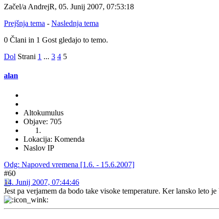
Začel/a AndrejR, 05. Junij 2007, 07:53:18
Prejšnja tema
-
Naslednja tema
0 Člani in 1 Gost gledajo to temo.
Dol
Strani
1
...
3
4
5
alan
Altokumulus
Objave: 705
Lokacija: Komenda
Naslov IP
Odg: Napoved vremena [1.6. - 15.6.2007]
#60
14. Junij 2007, 07:44:46
Jest pa verjamem da bodo take visoke temperature. Ker lansko leto je