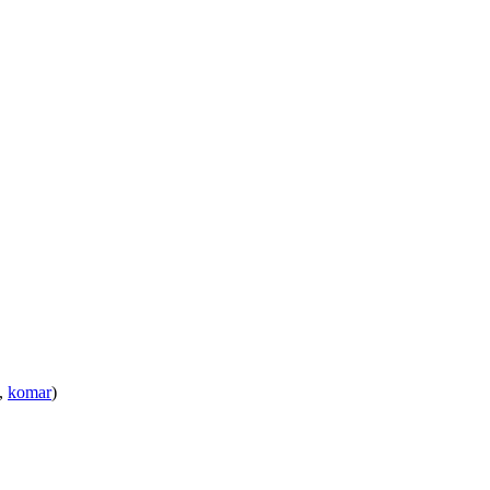
,
komar
)