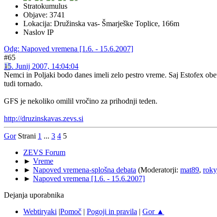
Stratokumulus
Objave: 3741
Lokacija: Družinska vas- Šmarješke Toplice, 166m
Naslov IP
Odg: Napoved vremena [1.6. - 15.6.2007]
#65
15. Junij 2007, 14:04:04
Nemci in Poljaki bodo danes imeli zelo pestro vreme. Saj Estofex obeta
tudi tornado.
GFS je nekoliko omilil vročino za prihodnji teden.
http://druzinskavas.zevs.si
Gor
Strani
1
...
3
4
5
ZEVS Forum
►
Vreme
►
Napoved vremena-splošna debata
(Moderatorji:
mat89
,
roky
►
Napoved vremena [1.6. - 15.6.2007]
Dejanja uporabnika
Webtiryaki
|
Pomoč
|
Pogoji in pravila
|
Gor ▲