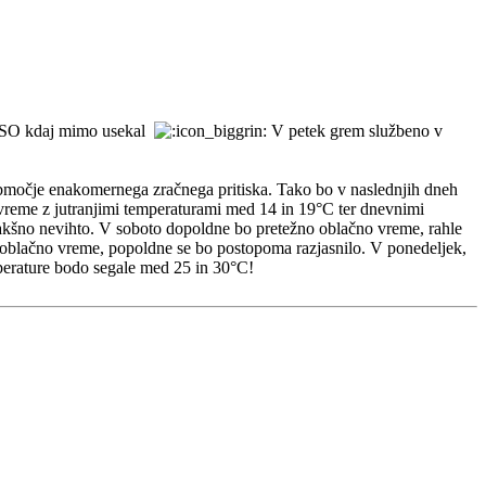
ARSO kdaj mimo usekal
V petek grem službeno v
e enakomernega zračnega pritiska. Tako bo v naslednjih dneh
o vreme z jutranjimi temperaturami med 14 in 19°C ter dnevnimi
 kakšno nevihto. V soboto dopoldne bo pretežno oblačno vreme, rahle
oblačno vreme, popoldne se bo postopoma razjasnilo. V ponedeljek,
perature bodo segale med 25 in 30°C!