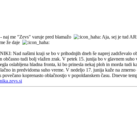
i - naj me "Zevs" varuje pred blamažo
Aja, sej je tud 
t me že daje
šimi kraji se bo v prihodnjih dneh še naprej zadrževalo območj
 in občasno tudi bolj vlažen zrak. V petek 15. junija bo v glavnem suh
egla oslabljena hladna fronta, ki bo prinesla nekaj ploh in morda tudi
ačno in predvidoma suho vreme. V nedeljo 17. junija kaže na zmerno 
me s povečano koprenasto oblačnostjo v popoldanskem času. Dnevne tem
hnika.zevs.si