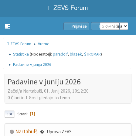
ZEVS Forum
Prijavi se
Pridruži se
Toggle navigation
ZEVS Forum
Vreme
►
Statistika
(Moderatorji:
paradolf
,
blazek
,
ŠTROMAR
)
►
Padavine v juniju 2026
►
Padavine v juniju 2026
Začel/a Nartabulš, 01. Junij 2026, 10:12:20
0 Člani in 1 Gost gledajo to temo.
1
Strani
DOL
Nartabulš
Uprava ZEVS