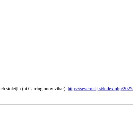
h stoletjih (ni Carringtonov vihar):
https://severnisij.si/index.php/20