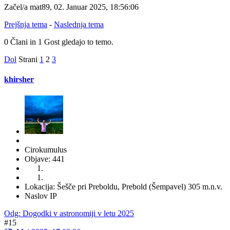
Začel/a mat89, 02. Januar 2025, 18:56:06
Prejšnja tema
-
Naslednja tema
0 Člani in 1 Gost gledajo to temo.
Dol
Strani
1
2
3
khirsher
Cirokumulus
Objave: 441
Lokacija: Šešče pri Preboldu, Prebold (Šempavel) 305 m.n.v.
Naslov IP
Odg: Dogodki v astronomiji v letu 2025
#15