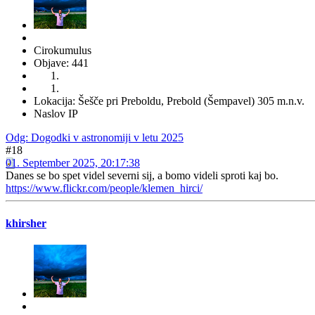
Cirokumulus
Objave: 441
Lokacija: Šešče pri Preboldu, Prebold (Šempavel) 305 m.n.v.
Naslov IP
Odg: Dogodki v astronomiji v letu 2025
#18
01. September 2025, 20:17:38
Danes se bo spet videl severni sij, a bomo videli sproti kaj bo.
https://www.flickr.com/people/klemen_hirci/
khirsher