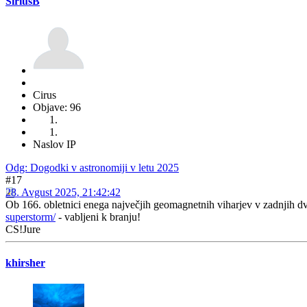
SiriusB
Cirus
Objave: 96
Naslov IP
Odg: Dogodki v astronomiji v letu 2025
#17
28. Avgust 2025, 21:42:42
Ob 166. obletnici enega največjih geomagnetnih viharjev v zadnjih dve
superstorm/
- vabljeni k branju!
CS!Jure
khirsher