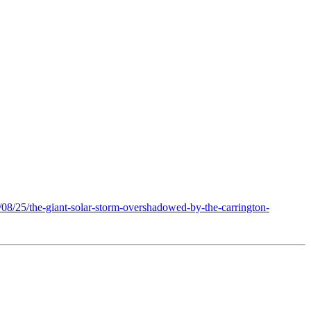
25/08/25/the-giant-solar-storm-overshadowed-by-the-carrington-