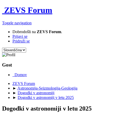
ZEVS Forum
Toggle navigation
Dobrodošli na
ZEVS Forum
.
Prijavi se
Pridruži se
Gost
Domov
ZEVS Forum
►
Astronomija-Seizmologija-Geologija
►
Dogodki v astronomiji
►
Dogodki v astronomiji v letu 2025
Dogodki v astronomiji v letu 2025