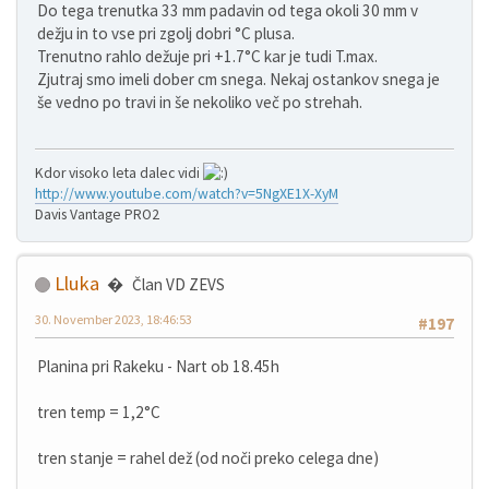
Do tega trenutka 33 mm padavin od tega okoli 30 mm v
dežju in to vse pri zgolj dobri °C plusa.
Trenutno rahlo dežuje pri +1.7°C kar je tudi T.max.
Zjutraj smo imeli dober cm snega. Nekaj ostankov snega je
še vedno po travi in še nekoliko več po strehah.
Kdor visoko leta dalec vidi
http://www.youtube.com/watch?v=5NgXE1X-XyM
Davis Vantage PRO2
Lluka
Član VD ZEVS
30. November 2023, 18:46:53
#197
Planina pri Rakeku - Nart ob 18.45h
tren temp = 1,2°C
tren stanje = rahel dež (od noči preko celega dne)