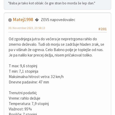
"Baba je tako kot oblak: če gre stran bo morda še lep dan."
Matej1998
ZEVS napovedovalec
30. November 2023, 23:58:13
#201
Od zgodnjega jutra do večera je nepretrgoma rahlo do
zmerno deževalo. Tudi ob morju se zadržuje hladen zrak, se
pa v višinah že ogreva. Celo Babno polje je toplejše od nas.
Je pa nalilo kar precej dežja, nisem pričakoval toliko.
T max: 9,6 stopinj
T min: 7,1 stopinja
Maksimalna hitrost vetra: 32 km/h
Dnevne padavine: 47 mm
Trenutni podatki;
Vreme: rahlo dežuje
Temperatura: 7,9 stopinj
Vlažnost: 95%
Rosišče: 7 stopinj