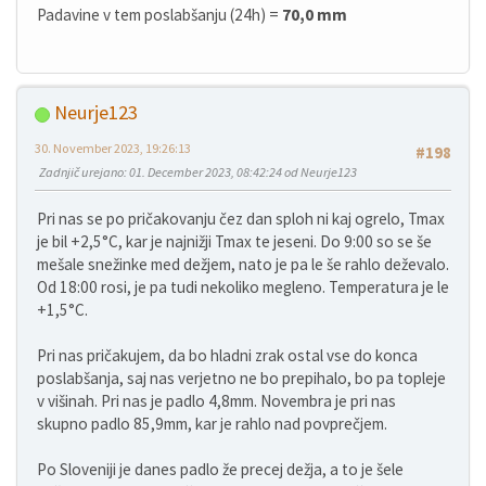
Padavine v tem poslabšanju (24h) =
70,0 mm
Neurje123
30. November 2023, 19:26:13
#198
Zadnjič urejano
: 01. December 2023, 08:42:24 od Neurje123
Pri nas se po pričakovanju čez dan sploh ni kaj ogrelo, Tmax
je bil +2,5°C, kar je najnižji Tmax te jeseni. Do 9:00 so se še
mešale snežinke med dežjem, nato je pa le še rahlo deževalo.
Od 18:00 rosi, je pa tudi nekoliko megleno. Temperatura je le
+1,5°C.
Pri nas pričakujem, da bo hladni zrak ostal vse do konca
poslabšanja, saj nas verjetno ne bo prepihalo, bo pa topleje
v višinah. Pri nas je padlo 4,8mm. Novembra je pri nas
skupno padlo 85,9mm, kar je rahlo nad povprečjem.
Po Sloveniji je danes padlo že precej dežja, a to je šele