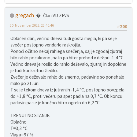
gregach
Član VD ZEVS
30. November 2023, 23:40:46
#200
Oblačen dan, večino dneva tudi gosta megla, ki pa se je
zvečer postopno vendarle razkrojila.
Ponoči očitno nekaj rahlega sneženja, saj je zgodaj zjutraj
bilo rahlo pocukrano, nato pa hiter prehod v dež pri -1,4 °C.
Večino dneva je rosilo do rahlo deževalo, zjutraj in dopoldne
je tudi konkretno žledilo.
Zvečer je deževalo rahlo do zmerno, padavine so ponehale
malo po 21. uri.
T se je tekom dneva iz jutranjih -1,4 °C, postopno povzpela
do +1,8 °C, proti večeru pa spet padla na 0,7 °C. Ob koncu
padavin pa se je končno hitro ogrelo do 6,2 °C.
TRENUTNO STANJE:
Oblačno
T=3,3 °C
Vlaga=97 %