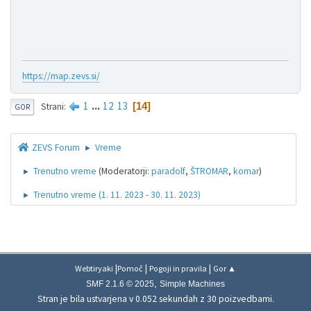
https://map.zevs.si/
1
...
12
13
14
Strani
GOR
ZEVS Forum
Vreme
►
Trenutno vreme
(Moderatorji:
paradolf
,
ŠTROMAR
,
komar
)
►
Trenutno vreme (1. 11. 2023 - 30. 11. 2023)
►
|
|
|
Webtiryaki
Pomoč
Pogoji in pravila
Gor ▲
,
SMF 2.1.6 © 2025
Simple Machines
Stran je bila ustvarjena v 0.052 sekundah z 30 poizvedbami.