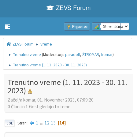
ZEVS Forum
Prijavi se
Pridruži se
Toggle navigation
ZEVS Forum
Vreme
►
Trenutno vreme
(Moderatorji:
paradolf
,
ŠTROMAR
,
komar
)
►
Trenutno vreme (1. 11. 2023 - 30. 11. 2023)
►
Trenutno vreme (1. 11. 2023 - 30. 11.
2023)
Začel/a komar, 01. November 2023, 07:09:20
0 Člani in 1 Gost gledajo to temo.
1
...
12
13
14
Strani
DOL