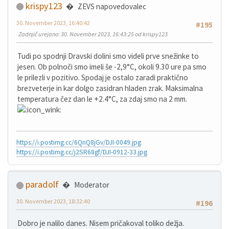
krispy123
ZEVS napovedovalec
30. November 2023, 16:40:42
#195
Zadnjič urejano
: 30. November 2023, 16:43:25 od krispy123
Tudi po spodnji Dravski dolini smo videli prve snežinke to
jesen. Ob polnoči smo imeli še -2,9°C, okoli 9.30 ure pa smo
le prilezli v pozitivo. Spodaj je ostalo zaradi praktično
brezveterje in kar dolgo zasidran hladen zrak. Maksimalna
temperatura čez dan le +2.4°C, za zdaj smo na 2 mm.
https://i.postimg.cc/6QnQ8jGv/DJI-0049.jpg
https://i.postimg.cc/j2SR68gf/DJI-0912-33.jpg
paradolf
Moderator
30. November 2023, 18:32:40
#196
Dobro je nalilo danes. Nisem pričakoval toliko dežja.