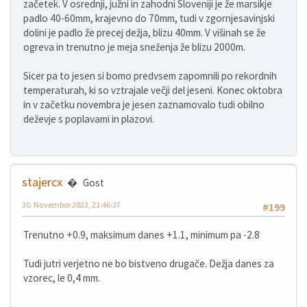
začetek. V osrednji, južni in zahodni Sloveniji je že marsikje
padlo 40-60mm, krajevno do 70mm, tudi v zgornjesavinjski
dolini je padlo že precej dežja, blizu 40mm. V višinah se že
ogreva in trenutno je meja sneženja že blizu 2000m.
Sicer pa to jesen si bomo predvsem zapomnili po rekordnih
temperaturah, ki so vztrajale večji del jeseni. Konec oktobra
in v začetku novembra je jesen zaznamovalo tudi obilno
deževje s poplavami in plazovi.
stajercx
Gost
30. November 2023, 21:46:37
#199
Trenutno +0.9, maksimum danes +1.1, minimum pa -2.8
Tudi jutri verjetno ne bo bistveno drugače. Dežja danes za
vzorec, le 0,4 mm.