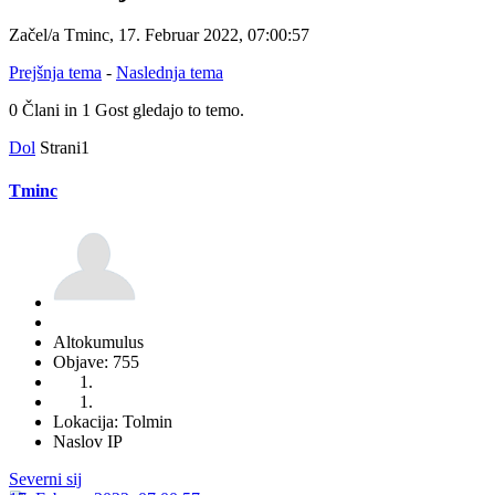
Začel/a Tminc, 17. Februar 2022, 07:00:57
Prejšnja tema
-
Naslednja tema
0 Člani in 1 Gost gledajo to temo.
Dol
Strani
1
Tminc
Altokumulus
Objave: 755
Lokacija: Tolmin
Naslov IP
Severni sij