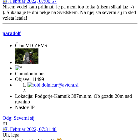
17. Februar 2022, 07:00:57
Nisem vedel kam prilimat. Je pa meni top fotka (nisem slikal jaz ;-)
). Slikana je te dni nekje na Švedskem. Na njej sta severni sij in sled
vzleta letala!
paradolf
Član VD ZEVS
Cumulonimbus
Objave: 11499
Lokacija: Podgorje-Kamnik 387m.n.m. Ob gozdu 20m nad
ravnino
Naslov IP
Odg: Severni sij
#1
17. Februar 2022, 07:31:48
Uh, lepa.