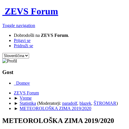
ZEVS Forum
Toggle navigation
Dobrodošli na
ZEVS Forum
.
Prijavi se
Pridruži se
Gost
Domov
ZEVS Forum
►
Vreme
►
Statistika
(Moderatorji:
paradolf
,
blazek
,
ŠTROMAR
)
►
METEOROLOŠKA ZIMA 2019/2020
METEOROLOŠKA ZIMA 2019/2020