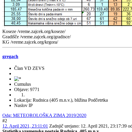
Koseze /vreme.zajcek.org/koseze/
Gradišče /vreme.zajcek.org/gradisce/
KG /vreme.zajcek.org/krgora/
gregach
Član VD ZEVS
Cumulus
Objave: 9771
Lokacija: Rudnica (405 m.n.v.), bližina Podčetrtka
Naslov IP
Odg: METEOROLOŠKA ZIMA 2019/2020
#2
12. April 2021, 23:11:01
Zadnjič urejano
: 12. April 2021, 23:17:39 o
Statistika vremenske postaje Rudnica, 405 m.n.v.