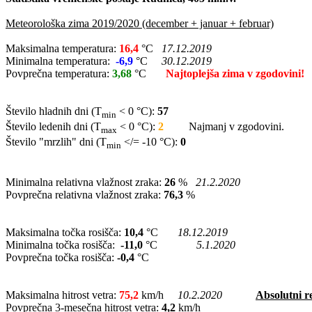
Meteorološka zima 2019/2020 (december + januar + februar)
Maksimalna temperatura:
16,4
°C
17.12.2019
Minimalna temperatura:
-6,9
°C
30.12.2019
Povprečna temperatura:
3,68
°C
Najtoplejša zima v zgodovini!
Število hladnih dni (T
< 0 °C):
57
min
Število ledenih dni (T
< 0 °C):
2
Najmanj v zgodovini.
max
Število "mrzlih" dni (T
</= -10 °C):
0
min
Minimalna relativna vlažnost zraka:
26
%
21.2.2020
Povprečna relativna vlažnost zraka:
76,3
%
Maksimalna točka rosišča:
10,4
°C
18.12.2019
Minimalna točka rosišča:
-11,0
°C
5.1.2020
Povprečna točka rosišča:
-0,4
°C
Maksimalna hitrost vetra:
75,2
km/h
10.2.2020
Absolutni r
Povprečna 3-mesečna hitrost vetra:
4,2
km/h