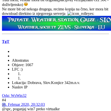
doživljensko)
Ne more bit od nekoga drugega, recimo kopija na črno, ker mora bit
download direktno iz njegovega serverja
TgT
Altostratus
Objave: 1667
LFC :)
Lokacija: Dobrava, Slov.Konjice 342m.n.v.
Naslov IP
Odg: WsWin32
#4
06. Februar 2020, 20:32:03
@spc, poganjaj win7 preko virtualke