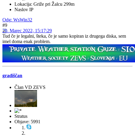
Lokacija: Griže pri Žalcu 299m
Naslov IP
Odg: WsWin32
#9
20. Marec 2022, 15:17:29
Tud če je legalni, šteka, če je samo kopiran iz drugega diska, sem
imel doma enak problem.
gradiščan
Član VD ZEVS
Stratus
Objave: 5991