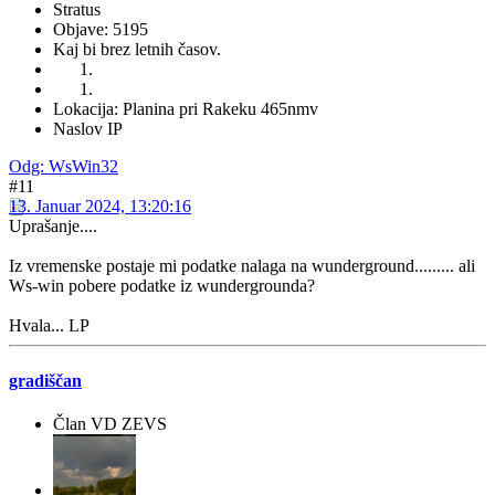
Stratus
Objave: 5195
Kaj bi brez letnih časov.
Lokacija: Planina pri Rakeku 465nmv
Naslov IP
Odg: WsWin32
#11
13. Januar 2024, 13:20:16
Uprašanje....
Iz vremenske postaje mi podatke nalaga na wunderground......... ali
Ws-win pobere podatke iz wundergrounda?
Hvala... LP
gradiščan
Član VD ZEVS