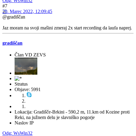
Odg: WsWin32
#7
20. Marec 2022, 12:09:45
@gradiščan
Jaz moram na svoji mašini zmeraj 2x start recording da laufa naprej.
gradiščan
Član VD ZEVS
Stratus
Objave: 5991
Lokacija: Gradišče-Brkini - 590,2 m, 11.km od Kozine proti
Reki, na južnem delu je slavniško pogorje
Naslov IP
Odg: WsWin32