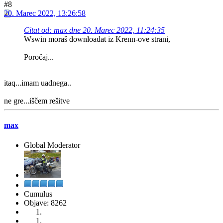
#8
20. Marec 2022, 13:26:58
Citat od: max dne 20. Marec 2022, 11:24:35
Wswin moraš downloadat iz Krenn-ove strani,
Poročaj...
itaq...imam uadnega..
ne gre...iščem rešitve
max
Global Moderator
Cumulus
Objave: 8262