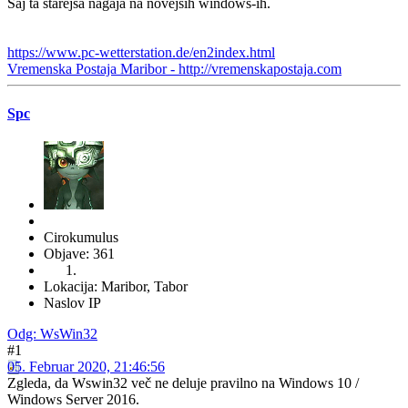
Saj ta starejša nagaja na novejših windows-ih.
https://www.pc-wetterstation.de/en2index.html
Vremenska Postaja Maribor - http://vremenskapostaja.com
Spc
Cirokumulus
Objave: 361
Lokacija: Maribor, Tabor
Naslov IP
Odg: WsWin32
#1
05. Februar 2020, 21:46:56
Zgleda, da Wswin32 več ne deluje pravilno na Windows 10 /
Windows Server 2016.