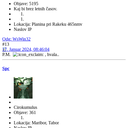
Objave: 5195
Kaj bi brez letnih časov.
Lokacija: Planina pri Rakeku 465nmv
Naslov IP
Odg: WsWin32
#13
17. Januar 2024, 08:46:04
P.M.
, hvala..
Spc
Cirokumulus
Objave: 361
Lokacija: Maribor, Tabor
Naslov IP