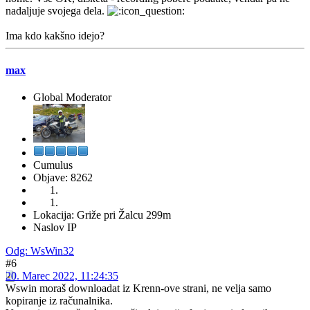
nadaljuje svojega dela.
Ima kdo kakšno idejo?
max
Global Moderator
Cumulus
Objave: 8262
Lokacija: Griže pri Žalcu 299m
Naslov IP
Odg: WsWin32
#6
20. Marec 2022, 11:24:35
Wswin moraš downloadat iz Krenn-ove strani, ne velja samo
kopiranje iz računalnika.