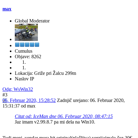
max
Global Moderator
Cumulus
Objave: 8262
Lokacija: Griže pri Žalcu 299m
Naslov IP
Odg: WsWin32
#3
06. Februar 2020, 15:28:52
Zadnjič urejano
: 06. Februar 2020,
15:31:37 od max
Citat od: IceMan dne 06. Februar 2020, 08:47:15
Jaz imam v2.99.8.7 pa mi dela na Win10.
Tudi meni, vendar mora bit original(plačljiva) verzija(malo čez 30€ -