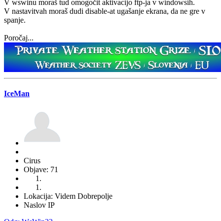
V wswinu moraš tud omogočit aktivacijo ftp-ja v windowsih.
V nastavitvah moraš dudi disable-at ugašanje ekrana, da ne gre v
spanje.
Poročaj...
IceMan
Cirus
Objave: 71
Lokacija: Videm Dobrepolje
Naslov IP