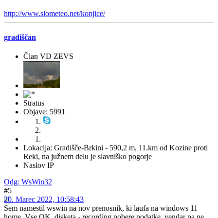
http://www.slometeo.net/konjice/
gradiščan
Član VD ZEVS
Stratus
Objave: 5991
Lokacija: Gradišče-Brkini - 590,2 m, 11.km od Kozine proti
Reki, na južnem delu je slavniško pogorje
Naslov IP
Odg: WsWin32
#5
20. Marec 2022, 10:58:43
Sem namestil wswin na nov prenosnik, ki laufa na windows 11
home. Vse OK, disketa - recording pobere podatke, vendar pa ne