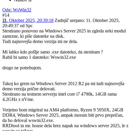
Odg: WsWin32
#14
11. Oktober 2025, 20:39:18
Zadnjič urejano
: 11. Oktober 2025,
20:49:37 od Spc
Stestirano ponovno na Windows Server 2025 in zgleda neki modul
zamrzne, ki piše datoteke na disk.
Tudi najnovejša demo verzija mi ne dela.
Mi lahko kdo pošlje samo .exe datoteko, da stestiram ?
Rabil bi samo 1 datoteko: Wswin32.exe
drugo ne potrebujem.
Takoj ko grem na Windows Server 2012 R2 pa mi tudi najnovejša
demo verzija prične delovati.
Stestirano na testnem serverju intel core i7 4790k, 14GB rama
4.2GHz z nVme.
Verjetno bom migriral na AM4 platformo, Ryzen 9 5950X, 24GB
DDR4, Windows Server 2025, ampak moram biti prvo prepričan,
da bo deloval wswin32.exe.
RRDtool in mr. house dela brez napak na windows server 2025, le z
wswin so težave.