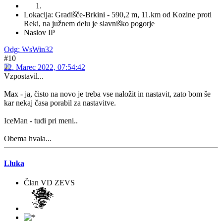
Lokacija: Gradišče-Brkini - 590,2 m, 11.km od Kozine proti
Reki, na južnem delu je slavniško pogorje
Naslov IP
Odg: WsWin32
#10
22. Marec 2022, 07:54:42
Vzpostavil...
Max - ja, čisto na novo je treba vse naložit in nastavit, zato bom še
kar nekaj časa porabil za nastavitve.
IceMan - tudi pri meni..
Obema hvala...
Lluka
Član VD ZEVS