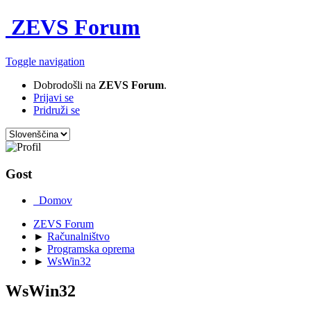
ZEVS Forum
Toggle navigation
Dobrodošli na
ZEVS Forum
.
Prijavi se
Pridruži se
Gost
Domov
ZEVS Forum
►
Računalništvo
►
Programska oprema
►
WsWin32
WsWin32