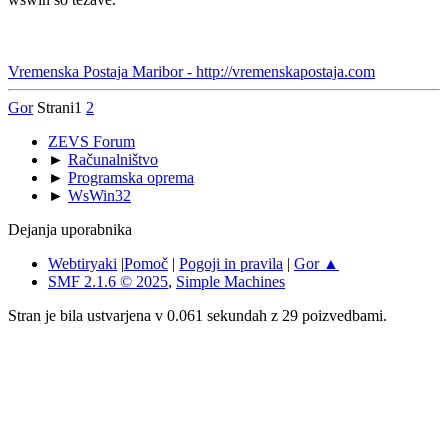
Vremenska Postaja Maribor - http://vremenskapostaja.com
Gor
Strani
1
2
ZEVS Forum
►
Računalništvo
►
Programska oprema
►
WsWin32
Dejanja uporabnika
Webtiryaki
|
Pomoč
|
Pogoji in pravila
|
Gor ▲
SMF 2.1.6 © 2025
,
Simple Machines
Stran je bila ustvarjena v 0.061 sekundah z 29 poizvedbami.