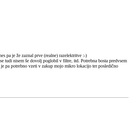
 pa je že zaznal prve (realne) razelektritve :-)
e tudi nisem še dovolj poglobil v filtre, itd. Potrebna bosta predvsem
t, je pa potrebno vzeti v zakup mojo mikro lokacijo ter posledično