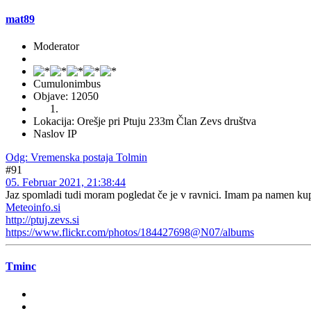
mat89
Moderator
Cumulonimbus
Objave: 12050
Lokacija: Orešje pri Ptuju 233m Član Zevs društva
Naslov IP
Odg: Vremenska postaja Tolmin
#91
05. Februar 2021, 21:38:44
Jaz spomladi tudi moram pogledat če je v ravnici. Imam pa namen kupit
Meteoinfo.si
http://ptuj.zevs.si
https://www.flickr.com/photos/184427698@N07/albums
Tminc