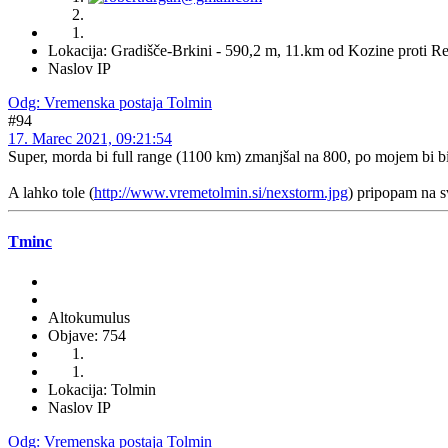
Lokacija: Gradišče-Brkini - 590,2 m, 11.km od Kozine proti Re
Naslov IP
Odg: Vremenska postaja Tolmin
#94
17. Marec 2021, 09:21:54
Super, morda bi full range (1100 km) zmanjšal na 800, po mojem bi bil
A lahko tole (
http://www.vremetolmin.si/nexstorm.jpg
) pripopam na s
Tminc
Altokumulus
Objave: 754
Lokacija: Tolmin
Naslov IP
Odg: Vremenska postaja Tolmin