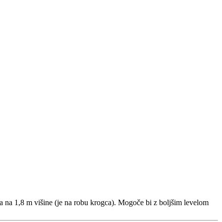
tra na 1,8 m višine (je na robu krogca). Mogoče bi z boljšim levelom