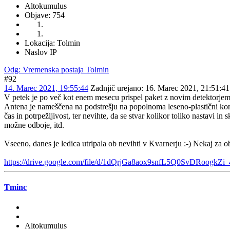
Altokumulus
Objave: 754
Lokacija: Tolmin
Naslov IP
Odg: Vremenska postaja Tolmin
#92
14. Marec 2021, 19:55:44
Zadnjič urejano
: 16. Marec 2021, 21:51:4
V petek je po več kot enem mesecu prispel paket z novim detektorjem za
Antena je nameščena na podstrešju na popolnoma leseno-plastični konstr
čas in potrpežljivost, ter nevihte, da se stvar kolikor toliko nastavi 
možne odboje, itd.
Vseeno, danes je ledica utripala ob nevihti v Kvarnerju :-) Nekaj za 
https://drive.google.com/file/d/1dQrjGa8aox9snfL5Q0SvDRoogkZi_
Tminc
Altokumulus