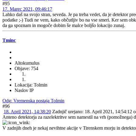
#95
17. Marec 2021, 09:46:17
Lahko daš na svojo stran, seveda. Je pa treba vedet, da je detektor p
podatke ;-) Tudi ne vem, kako občutljiv bo na vse smeri. Ker sem obkr
da ga spoznam in mogoče dobim še malce boljšo lokacijo zunaj.
Tminc
Altokumulus
Objave: 754
Lokacija: Tolmin
Naslov IP
Odg: Vremenska postaja Tolmin
#96
18. April 2021, 14:38:20
Zadnjič urejano
: 18. April 2021, 14:54:12 
Anteno detektorja za razelektritve sem namestil na vrh (pomožnega) 
V zadnjih dneh je nekaj nevihtne akcije v Tirenskem morju in detektor