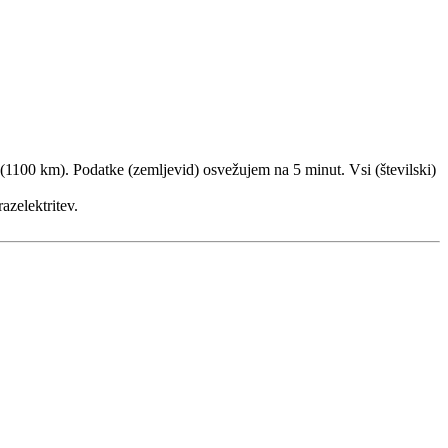
e (1100 km). Podatke (zemljevid) osvežujem na 5 minut. Vsi (številski)
azelektritev.