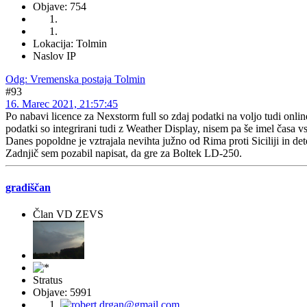
Objave: 754
Lokacija: Tolmin
Naslov IP
Odg: Vremenska postaja Tolmin
#93
16. Marec 2021, 21:57:45
Po nabavi licence za Nexstorm full so zdaj podatki na voljo tudi onlin
podatki so integrirani tudi z Weather Display, nisem pa še imel časa v
Danes popoldne je vztrajala nevihta južno od Rima proti Siciliji in dete
Zadnjič sem pozabil napisat, da gre za Boltek LD-250.
gradiščan
Član VD ZEVS
Stratus
Objave: 5991