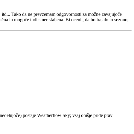
tne, itd... Tako da ne prevzemam odgovornosti za možne zavajujoče
čna in mogoče tudi smer sfaljena. Bi ocenil, da bo trajalo to sezono,
nedelujoče) postaje Weatherflow Sky; vsaj ohišje pride prav