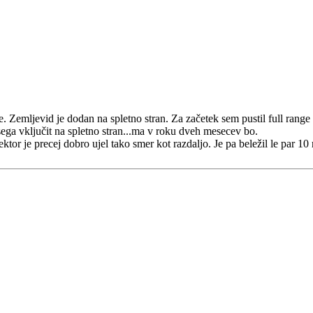
e. Zemljevid je dodan na spletno stran. Za začetek sem pustil full rang
sega vključit na spletno stran...ma v roku dveh mesecev bo.
ktor je precej dobro ujel tako smer kot razdaljo. Je pa beležil le par 10 r