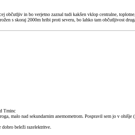
recej občutljiv in bo verjetno zaznal tudi kakšen vklop centralne, toplo
ožen s skoraj 2000m hribi proti severu, bo lahko tam občutljivost druga
od Tminc
droga, malo nad sekundarnim anemometrom. Pospravil sem jo v ohišje (
 dobro beleži razelektritve.