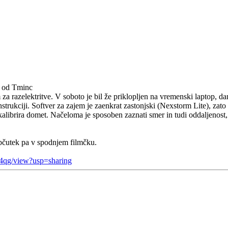
1 od Tminc
 razelektritve. V soboto je bil že priklopljen na vremenski laptop, danes
ukciji. Softver za zajem je zaenkrat zastonjski (Nexstorm Lite), zato s
in skalibrira domet. Načeloma je sposoben zaznati smer in tudi oddaljenos
občutek pa v spodnjem filmčku.
4qg/view?usp=sharing