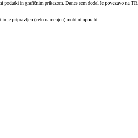
mi podatki in grafičnim prikazom. Danes sem dodal še povezavo na TRA
 in je pripravljen (celo namenjen) mobilni uporabi.
e 567 km