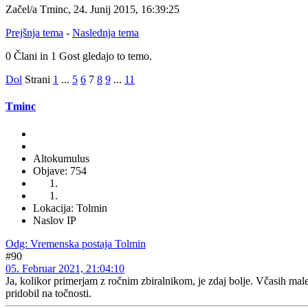
Začel/a Tminc, 24. Junij 2015, 16:39:25
Prejšnja tema
-
Naslednja tema
0 Člani in 1 Gost gledajo to temo.
Dol
Strani
1
...
5
6
7
8
9
...
11
Tminc
Altokumulus
Objave: 754
Lokacija: Tolmin
Naslov IP
Odg: Vremenska postaja Tolmin
#90
05. Februar 2021, 21:04:10
Ja, kolikor primerjam z ročnim zbiralnikom, je zdaj bolje. Včasih male
pridobil na točnosti.