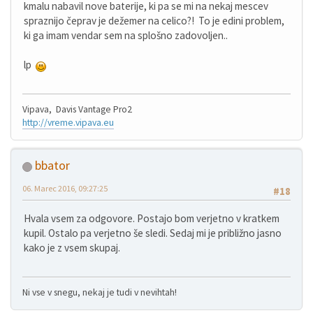
kmalu nabavil nove baterije, ki pa se mi na nekaj mescev
spraznijo čeprav je dežemer na celico?! To je edini problem,
ki ga imam vendar sem na splošno zadovoljen..
lp
Vipava, Davis Vantage Pro2
http://vreme.vipava.eu
bbator
06. Marec 2016, 09:27:25
#18
Hvala vsem za odgovore. Postajo bom verjetno v kratkem
kupil. Ostalo pa verjetno še sledi. Sedaj mi je približno jasno
kako je z vsem skupaj.
Ni vse v snegu, nekaj je tudi v nevihtah!