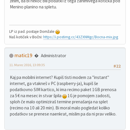
želim, da bi nekoč bili podatki iz tega zanimivega kotička pod
Menino planino na spletu.
LP iz pad. postaje Domžale
Naš kotiček v Bočni:
https://i.postimg.cc/43ZXNMgc/Bocna-mix.jpg
matic19
Administrator
11. Marec 2016, 13:09:35
#22
Kaj pa mobilni internet? Kupiš tisti modem za "instant"
internet, ga vtakneš v PC (raspberry-ja), kupiš še
podatkovno SIM kartico, ki ima recimo paket 1GB prenosa
za 5€ na mesec in stvar špila
1G je pomojem zadosti,
sploh če malo optimiziraš termine prenašanja na splet
(recimo na 10 ali 20 min). Bi moral malo pogledat koliko
podatkov se prenese naenkrat, mislim pa da ni prav veliko.