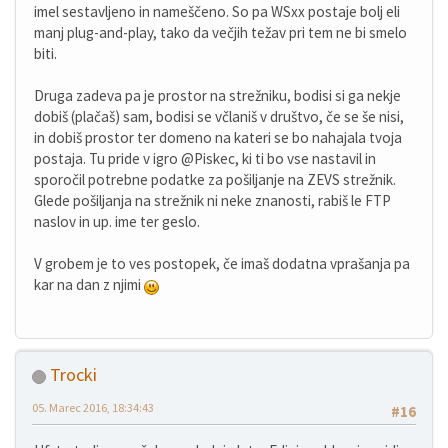
imel sestavljeno in nameščeno. So pa WSxx postaje bolj eli
manj plug-and-play, tako da večjih težav pri tem ne bi smelo
biti.
Druga zadeva pa je prostor na strežniku, bodisi si ga nekje
dobiš (plačaš) sam, bodisi se včlaniš v društvo, če se še nisi,
in dobiš prostor ter domeno na kateri se bo nahajala tvoja
postaja. Tu pride v igro @Piskec, ki ti bo vse nastavil in
sporočil potrebne podatke za pošiljanje na ZEVS strežnik.
Glede pošiljanja na strežnik ni neke znanosti, rabiš le FTP
naslov in up. ime ter geslo.
V grobem je to ves postopek, če imaš dodatna vprašanja pa
kar na dan z njimi
Trocki
05. Marec 2016, 18:34:43
#16