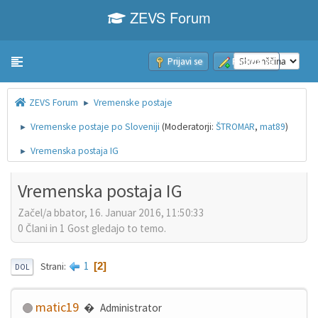
ZEVS Forum
Prijavi se
Pridruži se
Toggle navigation
ZEVS Forum
Vremenske postaje
►
Vremenske postaje po Sloveniji
(Moderatorji:
ŠTROMAR
,
mat89
)
►
Vremenska postaja IG
►
Vremenska postaja IG
Začel/a bbator, 16. Januar 2016, 11:50:33
0 Člani in 1 Gost gledajo to temo.
1
2
Strani
DOL
matic19
Administrator