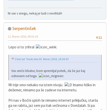
Ni vse v snegu, nekaj je tudi v nevihtah!
Serpentinšek
11. Marec 2016, 09:32:19
#21
Lepo si to zrihral
Citat od: Trocki dne 05. Marec 2016, 18:34:43
Vso srečo bbator, bom spremljal potek, da še jaz kaj
odnesem od tega.
Mi trije smo nekako na istem nivoju.
Imamo hiško in
dežemer, nimamo pa še zadeve na internetu.
Pri nas v Bočni sploh še nimamo internet priključka, starša
ga ne rabita, jaz sem pa itak večinoma v Domžalah. Si pa