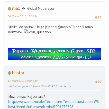
max
Global Moderator
06. Marec 2016, 13:19:34
#19
Mislim, da na linku, ki ga je podal @marko30 dobiš samo
konzolo?
bbator
11. Marec 2016, 06:40:30
#20
Zadnjič urejano
: 11. Marec 2016, 06:42:13 od bbator
Možno max. Kaj pa tule?
http://www.amazon.de/Technoline-Temperaturstation-WS-
bestehend-Außensender/dp/B0032TE728