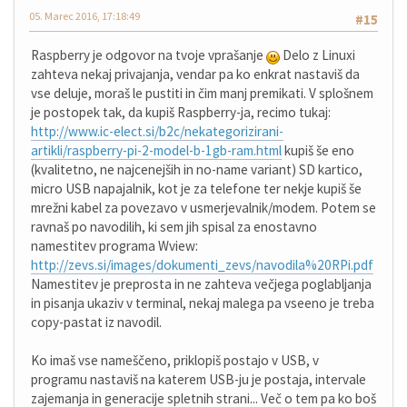
05. Marec 2016, 17:18:49
#15
Raspberry je odgovor na tvoje vprašanje
Delo z Linuxi
zahteva nekaj privajanja, vendar pa ko enkrat nastaviš da
vse deluje, moraš le pustiti in čim manj premikati. V splošnem
je postopek tak, da kupiš Raspberry-ja, recimo tukaj:
http://www.ic-elect.si/b2c/nekategorizirani-
artikli/raspberry-pi-2-model-b-1gb-ram.html
kupiš še eno
(kvalitetno, ne najcenejših in no-name variant) SD kartico,
micro USB napajalnik, kot je za telefone ter nekje kupiš še
mrežni kabel za povezavo v usmerjevalnik/modem. Potem se
ravnaš po navodilih, ki sem jih spisal za enostavno
namestitev programa Wview:
http://zevs.si/images/dokumenti_zevs/navodila%20RPi.pdf
Namestitev je preprosta in ne zahteva večjega poglabljanja
in pisanja ukaziv v terminal, nekaj malega pa vseeno je treba
copy-pastat iz navodil.
Ko imaš vse nameščeno, priklopiš postajo v USB, v
programu nastaviš na katerem USB-ju je postaja, intervale
zajemanja in generacije spletnih strani... Več o tem pa ko boš