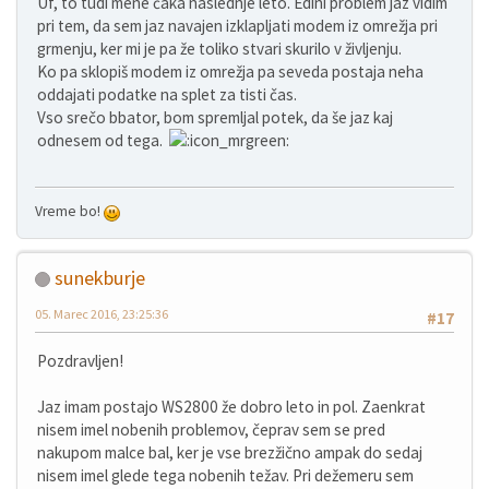
Uf, to tudi mene čaka naslednje leto. Edini problem jaz vidim
pri tem, da sem jaz navajen izklapljati modem iz omrežja pri
grmenju, ker mi je pa že toliko stvari skurilo v življenju.
Ko pa sklopiš modem iz omrežja pa seveda postaja neha
oddajati podatke na splet za tisti čas.
Vso srečo bbator, bom spremljal potek, da še jaz kaj
odnesem od tega.
Vreme bo!
sunekburje
05. Marec 2016, 23:25:36
#17
Pozdravljen!
Jaz imam postajo WS2800 že dobro leto in pol. Zaenkrat
nisem imel nobenih problemov, čeprav sem se pred
nakupom malce bal, ker je vse brezžično ampak do sedaj
nisem imel glede tega nobenih težav. Pri dežemeru sem