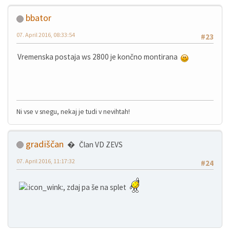
bbator
07. April 2016, 08:33:54
#23
Vremenska postaja ws 2800 je končno montirana
Ni vse v snegu, nekaj je tudi v nevihtah!
gradiščan
Član VD ZEVS
07. April 2016, 11:17:32
#24
, zdaj pa še na splet