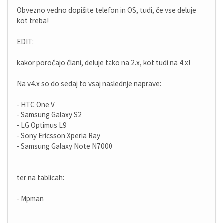
Obvezno vedno dopišite telefon in OS, tudi, če vse deluje
kot treba!
EDIT:
kakor poročajo člani, deluje tako na 2.x, kot tudi na 4.x!
Na v4.x so do sedaj to vsaj naslednje naprave:
- HTC One V
- Samsung Galaxy S2
- LG Optimus L9
- Sony Ericsson Xperia Ray
- Samsung Galaxy Note N7000
ter na tablicah:
- Mpman