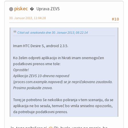
piskec
Uprava ZEVS
30. Januar 2013, 11:04:28
#10
Citat od: anakonda dne 30. Januar 2013, 08:22:14
Imam HTC Desire S, android 2.3.5.
Ko želim odpreti aplikacijo in hkrati imam onemogočen
podatkovni prenos vrne tole:
Oprostite!
Aplikacija ZEVS 10-dnevna napoved
(proces com.example.napoved) se je nepričakovano zaustavila.
Prosimo poskusite znova.
Torej je potrebno še nekoliko poliranja v tem scenariju, da se
aplikacija ne bo sesula, temveč bo vrnila smiselno opozorilo,
da potrebuje podatkovni prenos.