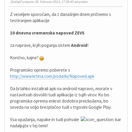
Zadnjič urejano
: 05. Februar 2013, 17:39:43 od piskec
Z veseljem sporočam, da z današnjim dnem pričnemo s
testiranjem aplikacije
10 dnevna vremenska napoved ZEVS
za naprave, ki jih poganja sistem
Android
!
Končno, kajne?
Programsko opremo poberete s
http://www.krtina.com/podatki/Napoved.apk
Da bi lahko instalirali apk na android napravo, morate v
nastavitvah dovoliti tudi aplikacije iz tujih virov. Ko bo
programska oprema enkrat dodobra preizkušena, bo
seveda na voljo brezplačno tudi v trgovini Google Play.
Vsa opažanja, napake in tudi pohvale
kar
nadaljujte v tej temi!