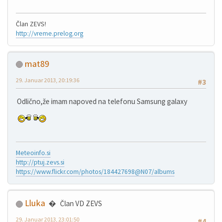
Član ZEVS!
http://vreme.prelog.org
mat89
29. Januar 2013, 20:19:36
#3
Odlično,že imam napoved na telefonu Samsung galaxy
Meteoinfo.si
http://ptuj.zevs.si
https://www.flickr.com/photos/184427698@N07/albums
Lluka
Član VD ZEVS
29. Januar 2013, 23:01:50
#4