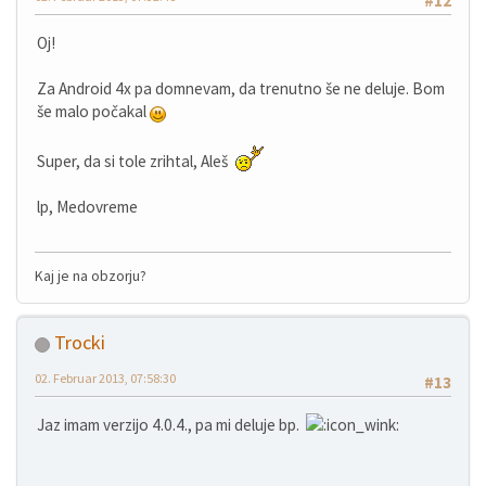
#12
Oj!
Za Android 4x pa domnevam, da trenutno še ne deluje. Bom
še malo počakal
Super, da si tole zrihtal, Aleš
lp, Medovreme
Kaj je na obzorju?
Trocki
02. Februar 2013, 07:58:30
#13
Jaz imam verzijo 4.0.4., pa mi deluje bp.