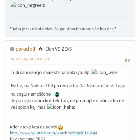
"Baba je tako kot oblak: če gre stran bo morda še lep dan."
paradolf
Član VD ZEVS
30. Januar 2013, 08:09:00
#8
Tudi sam sem jo namestil na Galaxya. Bp.
He he, na Nokio 1100 pa res ne bo šla. Ne moreš imet tega
na ceglu nameščeno
Je pa cigla dobra kot telefon, ne pa zdaj te mašince ko ne
veš sploh kaj imaš
Kdor visoko leta dalec vidi
http://www.youtube.com/watch?v=5NgXE1X-XyM
Davis Vantage PRO2