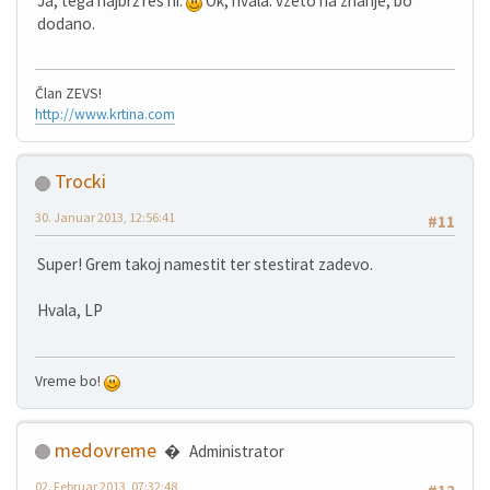
Ja, tega najbrž res ni.
Ok, hvala. vzeto na znanje, bo
dodano.
Član ZEVS!
http://www.krtina.com
Trocki
30. Januar 2013, 12:56:41
#11
Super! Grem takoj namestit ter stestirat zadevo.
Hvala, LP
Vreme bo!
medovreme
Administrator
02. Februar 2013, 07:32:48