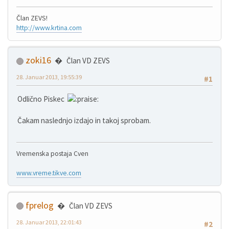
Član ZEVS!
http://www.krtina.com
zoki16
Član VD ZEVS
28. Januar 2013, 19:55:39
#1
Odlično Piskec
Čakam naslednjo izdajo in takoj sprobam.
Vremenska postaja Cven
www.vreme.tikve.com
fprelog
Član VD ZEVS
28. Januar 2013, 22:01:43
#2