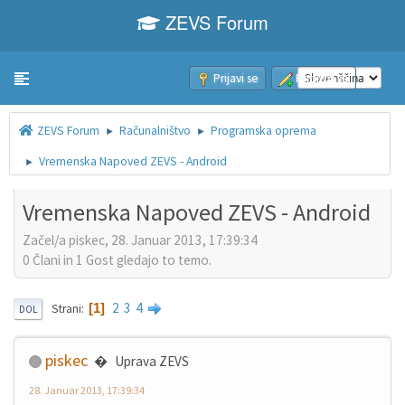
ZEVS Forum
Prijavi se
Pridruži se
Toggle navigation
ZEVS Forum
Računalništvo
Programska oprema
►
►
Vremenska Napoved ZEVS - Android
►
Vremenska Napoved ZEVS - Android
Začel/a piskec, 28. Januar 2013, 17:39:34
0 Člani in 1 Gost gledajo to temo.
2
3
4
1
Strani
DOL
piskec
Uprava ZEVS
28. Januar 2013, 17:39:34