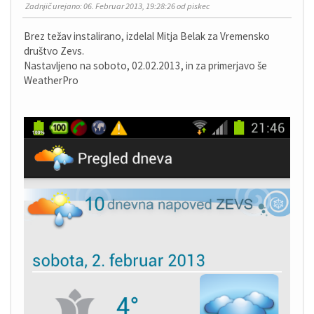
Zadnjič urejano
: 06. Februar 2013, 19:28:26 od piskec
Brez težav instalirano, izdelal Mitja Belak za Vremensko
društvo Zevs.
Nastavljeno na soboto, 02.02.2013, in za primerjavo še
WeatherPro