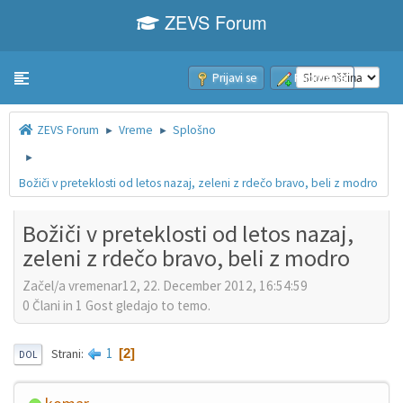
ZEVS Forum
Prijavi se
Pridruži se
Toggle navigation
ZEVS Forum
Vreme
Splošno
►
►
►
Božiči v preteklosti od letos nazaj, zeleni z rdečo bravo, beli z modro
Božiči v preteklosti od letos nazaj,
zeleni z rdečo bravo, beli z modro
Začel/a vremenar12, 22. December 2012, 16:54:59
0 Člani in 1 Gost gledajo to temo.
1
2
Strani
DOL