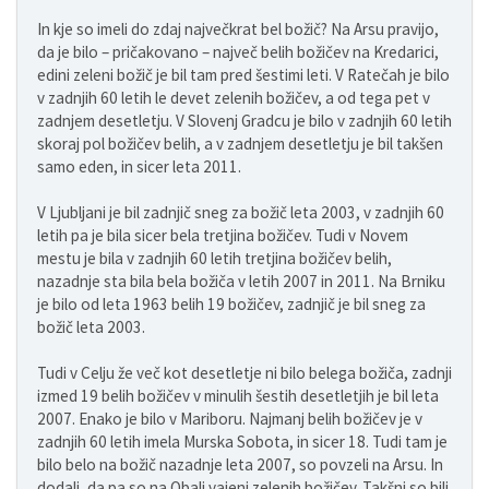
In kje so imeli do zdaj največkrat bel božič? Na Arsu pravijo,
da je bilo – pričakovano – največ belih božičev na Kredarici,
edini zeleni božič je bil tam pred šestimi leti. V Ratečah je bilo
v zadnjih 60 letih le devet zelenih božičev, a od tega pet v
zadnjem desetletju. V Slovenj Gradcu je bilo v zadnjih 60 letih
skoraj pol božičev belih, a v zadnjem desetletju je bil takšen
samo eden, in sicer leta 2011.
V Ljubljani je bil zadnjič sneg za božič leta 2003, v zadnjih 60
letih pa je bila sicer bela tretjina božičev. Tudi v Novem
mestu je bila v zadnjih 60 letih tretjina božičev belih,
nazadnje sta bila bela božiča v letih 2007 in 2011. Na Brniku
je bilo od leta 1963 belih 19 božičev, zadnjič je bil sneg za
božič leta 2003.
Tudi v Celju že več kot desetletje ni bilo belega božiča, zadnji
izmed 19 belih božičev v minulih šestih desetletjih je bil leta
2007. Enako je bilo v Mariboru. Najmanj belih božičev je v
zadnjih 60 letih imela Murska Sobota, in sicer 18. Tudi tam je
bilo belo na božič nazadnje leta 2007, so povzeli na Arsu. In
dodali, da pa so na Obali vajeni zelenih božičev. Takšni so bili