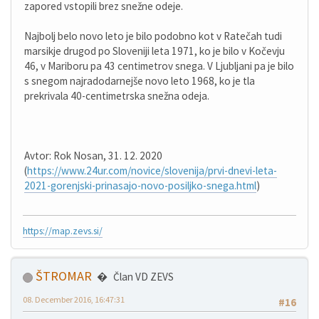
zapored vstopili brez snežne odeje.
Najbolj belo novo leto je bilo podobno kot v Ratečah tudi
marsikje drugod po Sloveniji leta 1971, ko je bilo v Kočevju
46, v Mariboru pa 43 centimetrov snega. V Ljubljani pa je bilo
s snegom najradodarnejše novo leto 1968, ko je tla
prekrivala 40-centimetrska snežna odeja.
Avtor: Rok Nosan, 31. 12. 2020
(
https://www.24ur.com/novice/slovenija/prvi-dnevi-leta-
2021-gorenjski-prinasajo-novo-posiljko-snega.html
)
https://map.zevs.si/
ŠTROMAR
Član VD ZEVS
08. December 2016, 16:47:31
#16