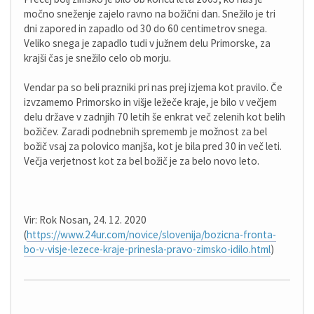
močno sneženje zajelo ravno na božični dan. Snežilo je tri
dni zapored in zapadlo od 30 do 60 centimetrov snega.
Veliko snega je zapadlo tudi v južnem delu Primorske, za
krajši čas je snežilo celo ob morju.
Vendar pa so beli prazniki pri nas prej izjema kot pravilo. Če
izvzamemo Primorsko in višje ležeče kraje, je bilo v večjem
delu države v zadnjih 70 letih še enkrat več zelenih kot belih
božičev. Zaradi podnebnih sprememb je možnost za bel
božič vsaj za polovico manjša, kot je bila pred 30 in več leti.
Večja verjetnost kot za bel božič je za belo novo leto.
Vir: Rok Nosan, 24. 12. 2020
(
https://www.24ur.com/novice/slovenija/bozicna-fronta-
bo-v-visje-lezece-kraje-prinesla-pravo-zimsko-idilo.html
)