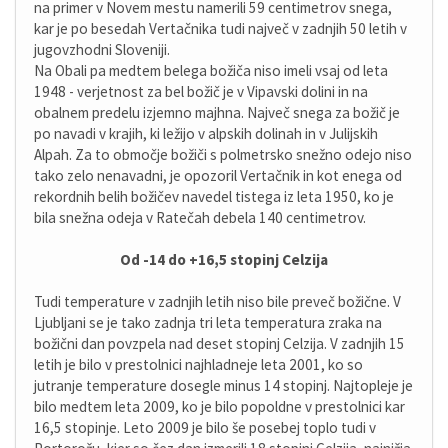
na primer v Novem mestu namerili 59 centimetrov snega,
kar je po besedah Vertačnika tudi največ v zadnjih 50 letih v
jugovzhodni Sloveniji.
Na Obali pa medtem belega božiča niso imeli vsaj od leta
1948 - verjetnost za bel božič je v Vipavski dolini in na
obalnem predelu izjemno majhna. Največ snega za božič je
po navadi v krajih, ki ležijo v alpskih dolinah in v Julijskih
Alpah. Za to območje božiči s polmetrsko snežno odejo niso
tako zelo nenavadni, je opozoril Vertačnik in kot enega od
rekordnih belih božičev navedel tistega iz leta 1950, ko je
bila snežna odeja v Ratečah debela 140 centimetrov.
Od -14 do +16,5 stopinj Celzija
Tudi temperature v zadnjih letih niso bile preveč božične. V
Ljubljani se je tako zadnja tri leta temperatura zraka na
božični dan povzpela nad deset stopinj Celzija. V zadnjih 15
letih je bilo v prestolnici najhladneje leta 2001, ko so
jutranje temperature dosegle minus 14 stopinj. Najtopleje je
bilo medtem leta 2009, ko je bilo popoldne v prestolnici kar
16,5 stopinje. Leto 2009 je bilo še posebej toplo tudi v