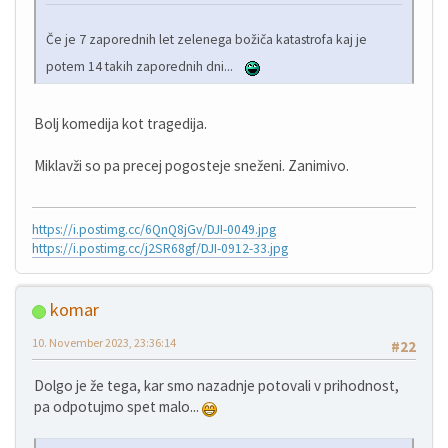
Če je 7 zaporednih let zelenega božiča katastrofa kaj je
potem 14 takih zaporednih dni...
Bolj komedija kot tragedija.
Miklavži so pa precej pogosteje sneženi. Zanimivo.
https://i.postimg.cc/6QnQ8jGv/DJI-0049.jpg
https://i.postimg.cc/j2SR68gf/DJI-0912-33.jpg
komar
10. November 2023, 23:36:14
#22
Dolgo je že tega, kar smo nazadnje potovali v prihodnost,
pa odpotujmo spet malo...