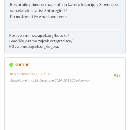
Res bi bilo primerno napisati na katero lokacijo v Sloveniji se
nanašatale statistični pregled !
Po možnosti že v naslovu teme.
Koseze /vreme.zajcek.org/koseze/
Gradišče /vreme.zajcek.org/gradisce/
KG /vreme.zajcek.org/krgora/
komar
30. November 2021, 17:21:45
#17
Zadnjič urejano
: 25. December 2024, 18:15:20 od komar