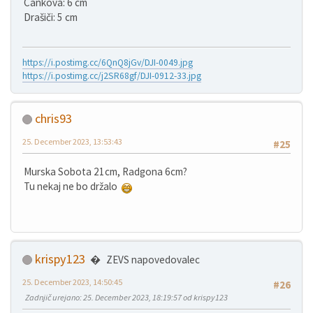
Cankova: 6 cm
Drašiči: 5 cm
https://i.postimg.cc/6QnQ8jGv/DJI-0049.jpg
https://i.postimg.cc/j2SR68gf/DJI-0912-33.jpg
chris93
25. December 2023, 13:53:43
#25
Murska Sobota 21cm, Radgona 6cm?
Tu nekaj ne bo držalo
krispy123
ZEVS napovedovalec
25. December 2023, 14:50:45
#26
Zadnjič urejano
: 25. December 2023, 18:19:57 od krispy123