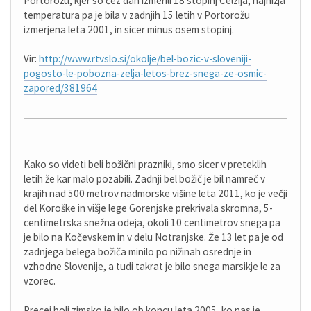
Portorožu, kjer so čez dan izmerili 18 stopinj Celzija, najnižja
temperatura pa je bila v zadnjih 15 letih v Portorožu
izmerjena leta 2001, in sicer minus osem stopinj.
Vir:
http://www.rtvslo.si/okolje/bel-bozic-v-sloveniji-
pogosto-le-pobozna-zelja-letos-brez-snega-ze-osmic-
zapored/381964
Kako so videti beli božični prazniki, smo sicer v preteklih
letih že kar malo pozabili. Zadnji bel božič je bil namreč v
krajih nad 500 metrov nadmorske višine leta 2011, ko je večji
del Koroške in višje lege Gorenjske prekrivala skromna, 5-
centimetrska snežna odeja, okoli 10 centimetrov snega pa
je bilo na Kočevskem in v delu Notranjske. Že 13 let pa je od
zadnjega belega božiča minilo po nižinah osrednje in
vzhodne Slovenije, a tudi takrat je bilo snega marsikje le za
vzorec.
Precej bolj zimsko je bilo ob koncu leta 2005, ko nas je