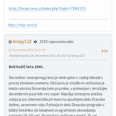
http://forum.zevs.si/index.php?topic=7584.315
https://map.zevs.si/
krispy123
ZEVS napovedovalec
25. December 2023, 12:51:55
#24
Zadnjič urejano
: 25. December 2023, 19:18:07 od krispy123
Beli božič leta 2001.
December omenjenega leta je minil sploh v zadnji dekadi v
precej zimskem vremenu. Občasno je snežilo in večinoma je
imela celotna Slovenija bele praznike, v primerjavi z letošnjim
decembrom pa je bilo res super. Najvišja izmerjena snežna
odeja je po videnem bila pri meni na spodnjem delu Dravske
doline, severnem robu Pohorja in delu Dinarske pregrade v
bližini Snežnika ob lokalnem orografskem obnavljanju
padavin (25-50 cm). Drugod pa večinoma med 5-25 cm.