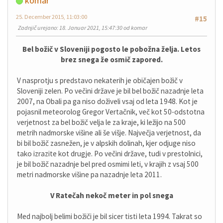
komar
25. December 2015, 11:03:00
#15
Zadnjič urejano
: 18. Januar 2021, 15:47:30 od komar
Bel božič v Sloveniji pogosto le pobožna želja. Letos
brez snega že osmič zapored.
V nasprotju s predstavo nekaterih je običajen božič v
Sloveniji zelen. Po večini države je bil bel božič nazadnje leta
2007, na Obali pa ga niso doživeli vsaj od leta 1948. Kot je
pojasnil meteorolog Gregor Vertačnik, več kot 50-odstotna
verjetnost za bel božič velja le za kraje, ki ležijo na 500
metrih nadmorske višine ali še višje. Največja verjetnost, da
bi bil božič zasnežen, je v alpskih dolinah, kjer odjuge niso
tako izrazite kot drugje. Po večini države, tudi v prestolnici,
je bil božič nazadnje bel pred osmimi leti, v krajih z vsaj 500
metri nadmorske višine pa nazadnje leta 2011.
V Ratečah nekoč meter in pol snega
Med najbolj belimi božiči je bil sicer tisti leta 1994. Takrat so