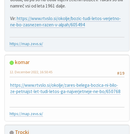
namreč vsi od leta 1961 dalje.
Vir:
https://www.rtvslo.si/okolje/bozic-tudi-letos-verjetno-
ne-bo-zasnezen-razen-v-alpah/605494
https://map.zevs.si/
komar
12. December 2022, 16:50:45
#19
https://www.rtvslo.si/okolje/zares-belega-bozica-ni-bilo-
ze-petnajst-let-tudi-letos-ga-najverjetneje-ne-bo/650768
https://map.zevs.si/
Trocki