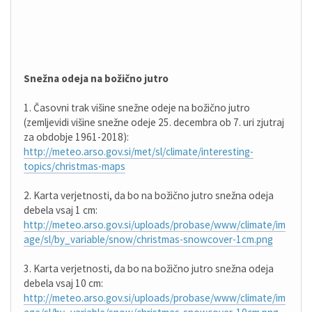
Snežna odeja na božično jutro
1. Časovni trak višine snežne odeje na božično jutro
(zemljevidi višine snežne odeje 25. decembra ob 7. uri zjutraj
za obdobje 1961-2018):
http://meteo.arso.gov.si/met/sl/climate/interesting-
topics/christmas-maps
2. Karta verjetnosti, da bo na božično jutro snežna odeja
debela vsaj 1 cm:
http://meteo.arso.gov.si/uploads/probase/www/climate/im
age/sl/by_variable/snow/christmas-snowcover-1cm.png
3. Karta verjetnosti, da bo na božično jutro snežna odeja
debela vsaj 10 cm:
http://meteo.arso.gov.si/uploads/probase/www/climate/im