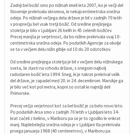
Zadnji bel božič smo po nižinah imeli leta 2007, ko je večji del
Slovenije prekrivala skromna, le nekajcentimetrska snežna
odeja. Po nižinah večjega dela države je bil v zadnjih 70 letih
v povprečju bel vsak tretji božič. Od sredine prejšnjega
stoletja je bilo v Ljubljani 26 belih in 45 zelenih božičev.
Precej manjša je verjetnost, da bo nižine prekrivala vsaj 10-
centimetrska snežna odeja. Po podatkih Agencije za okolje
se ta v večjem delu nižin giblje od 10 do 20 odstotkov.
Od sredine prejšnjega stoletja je bil v večjem delu nižinskega
sveta, še zlasti na vzhodu države, s snegom najbolj
radodaren božič leta 1994. Sneg, ki je takrat prekrival velik
del države, je zapadel med 20. in 24. decembrom. Marsikje ga
je bilo več kot pol metra, kopni so ostali le najnižji deli
Primorske.
Precej večja verjetnost kot za bel božič je za belo novo leto.
Po podatkih Arsa smo v zadnjih 70 letih v Ljubljani leto 34-
krat začeli z belino, v Mariboru pa se je to zgodilo le enkrat
manj. Najdebelejša snežna odeja je v Ljubljani tla prekrivala
prvega januarja 1968 (40 centimetrov), v Mariboru pa