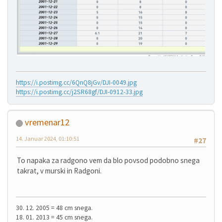
https://i.postimg.cc/6QnQ8jGv/DJI-0049.jpg
https://i.postimg.cc/j2SR68gf/DJI-0912-33.jpg
vremenar12
14. Januar 2024, 01:10:51
#27
To napaka za radgono vem da blo povsod podobno snega
takrat, v murski in Radgoni.
30. 12. 2005 = 48 cm snega.
18. 01. 2013 = 45 cm snega.