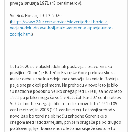
prvega januarja 1971 (43 centimetrov).
Vir: Rok Nosan, 19. 12. 2020
(
https://www.24ur.com/novice/slovenija/bel-bozic-v-
vecjem-delu-drzave-bolj-malo-verjeten-a-upanje-umre-
zadnje.html
)
Leto 2020 se v alpskih dolinah poslavlja s pravo zimsko
pravljico. Območje Rateč in Kranjske Gore prekriva skoraj
meter debela snežna odeja, na območju Jesenic in Bohinja
pa je snega okoli pol metra. Na prehodu v novo leto je bilo
tu nazadnje podobno veliko snega pred 12 leti, za novo leto
1971 pa je bilo snega še več, v Ratečah kar 107 centimetrov.
Več kot meter snega je bilo tu tudi za novo leto 1951 (105
centimetrov) in 2006 (101 centimeter). Letošnji prehod v
novo leto bo torej na območju zahodne Gorenjske s
snegom med radodarnejšimi, povsem drugače pa bo drugod
po Sloveniji, kjer bomo v novo leto marsikje že šesto leto