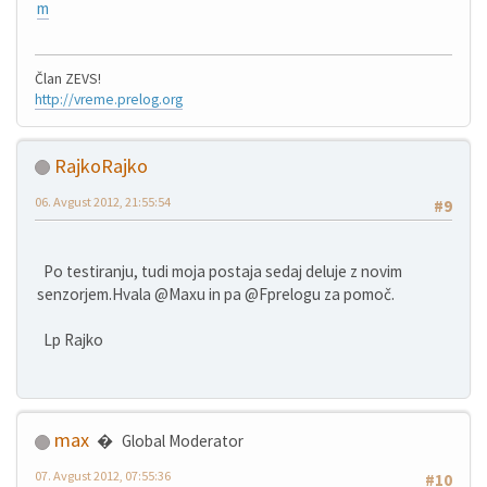
m
Član ZEVS!
http://vreme.prelog.org
RajkoRajko
06. Avgust 2012, 21:55:54
#9
Po testiranju, tudi moja postaja sedaj deluje z novim
senzorjem.Hvala @Maxu in pa @Fprelogu za pomoč.
Lp Rajko
max
Global Moderator
07. Avgust 2012, 07:55:36
#10