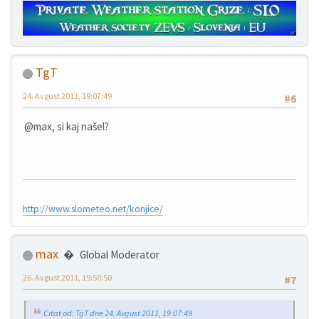
TgT
24. Avgust 2011, 19:07:49
#6
@max, si kaj našel?
http://www.slometeo.net/konjice/
max
Global Moderator
26. Avgust 2011, 19:50:50
#7
Citat od: TgT dne 24. Avgust 2011, 19:07:49