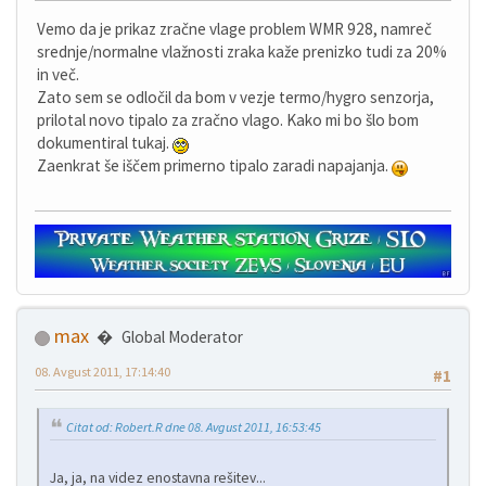
Vemo da je prikaz zračne vlage problem WMR 928, namreč
srednje/normalne vlažnosti zraka kaže prenizko tudi za 20%
in več.
Zato sem se odločil da bom v vezje termo/hygro senzorja,
prilotal novo tipalo za zračno vlago. Kako mi bo šlo bom
dokumentiral tukaj.
Zaenkrat še iščem primerno tipalo zaradi napajanja.
max
Global Moderator
08. Avgust 2011, 17:14:40
#1
Citat od: Robert.R dne 08. Avgust 2011, 16:53:45
Ja, ja, na videz enostavna rešitev...