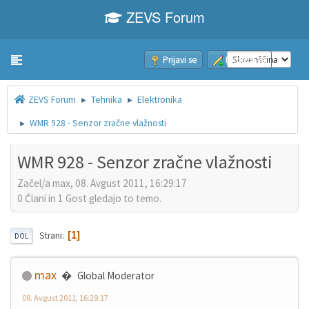
ZEVS Forum
Prijavi se
Pridruži se
Toggle navigation
ZEVS Forum
Tehnika
Elektronika
►
►
WMR 928 - Senzor zračne vlažnosti
►
WMR 928 - Senzor zračne vlažnosti
Začel/a max, 08. Avgust 2011, 16:29:17
0 Člani in 1 Gost gledajo to temo.
1
Strani
DOL
max
Global Moderator
08. Avgust 2011, 16:29:17