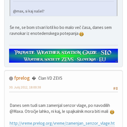
@max, si kaj našel?
Še ne, se bom stvari lotil ko bo malo več časa, danes sem
ravnokar iz enotedenskega potepanja
fprelog
Član VD ZEVS
30. Julij 2012, 18:00:38
#8
Danes sem tudi sam zamenjal senzor vlage, po navodilih
@Maxa. Otročje lahko, ni kaj, le spajkalnik mora biti mali
http://vreme.prelog.org/vreme/zamenjan_senzor_vlage.ht