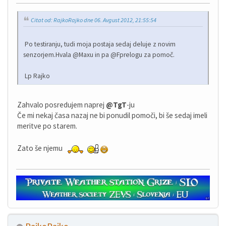
Citat od: RajkoRajko dne 06. Avgust 2012, 21:55:54
Po testiranju, tudi moja postaja sedaj deluje z novim
senzorjem.Hvala @Maxu in pa @Fprelogu za pomoč.
Lp Rajko
Zahvalo posredujem naprej
@TgT
-ju
Če mi nekaj časa nazaj ne bi ponudil pomoči, bi še sedaj imeli
meritve po starem.
Zato še njemu