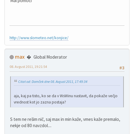
Mal pomoči
http://www.slometeo.net/konjice/
max
Global Moderator
08. Avgust 2011, 19:21:54
#3
Citat od: Domček dne 08. Avgust 2011, 17:49:34
aja, kaj pa tisto, ko se da v WsWinu nastavit, da pokaže večjo
vrednost kot jo zazna postaja?
S tem ne rešim nič, saj max in min kaže, vmes kaže premalo,
nekje od 80 navzdol....