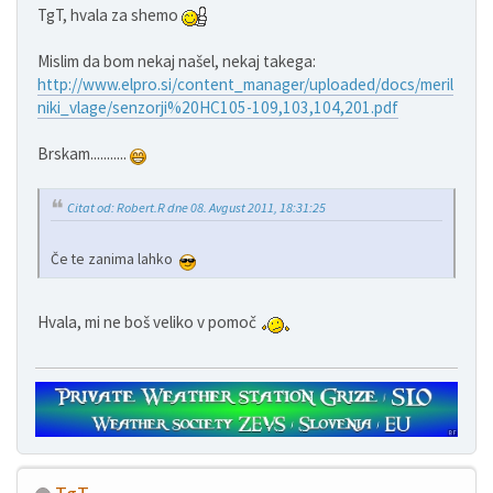
TgT, hvala za shemo
Mislim da bom nekaj našel, nekaj takega:
http://www.elpro.si/content_manager/uploaded/docs/meril
niki_vlage/senzorji%20HC105-109,103,104,201.pdf
Brskam...........
Citat od: Robert.R dne 08. Avgust 2011, 18:31:25
Če te zanima lahko
Hvala, mi ne boš veliko v pomoč