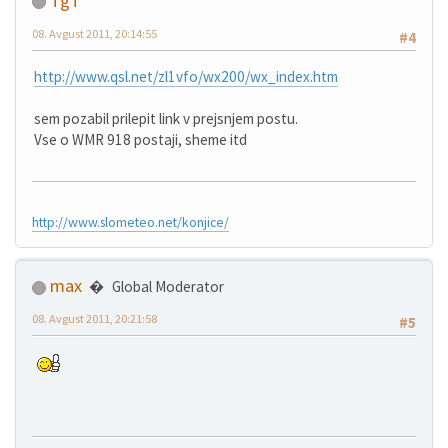
TgT
08. Avgust 2011, 20:14:55
#4
http://www.qsl.net/zl1vfo/wx200/wx_index.htm
sem pozabil prilepit link v prejsnjem postu.
Vse o WMR 918 postaji, sheme itd
http://www.slometeo.net/konjice/
max
Global Moderator
08. Avgust 2011, 20:21:58
#5