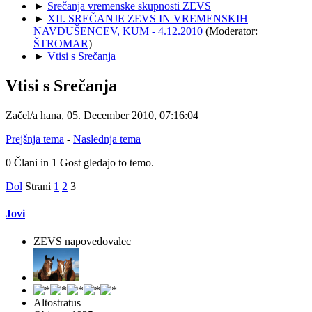
►
Srečanja vremenske skupnosti ZEVS
►
XII. SREČANJE ZEVS IN VREMENSKIH
NAVDUŠENCEV, KUM - 4.12.2010
(Moderator:
ŠTROMAR
)
►
Vtisi s Srečanja
Vtisi s Srečanja
Začel/a hana, 05. December 2010, 07:16:04
Prejšnja tema
-
Naslednja tema
0 Člani in 1 Gost gledajo to temo.
Dol
Strani
1
2
3
Jovi
ZEVS napovedovalec
Altostratus