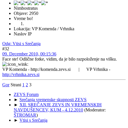
Nimbostratus
Objave: 2950
Vreme bo!
Lokacija: VP Komenda / Vrhnika
Naslov IP
Odg: Vtisi s Srečanja
#32
09. December 2010, 00:15:36
Face ste! Odlične fotke, vidim, da je bilo razpoloženje na višku.
VP Komenda - http://komenda.zevs.si | VP Vrhnika -
http://vrhnika.zevs.si
Gor
Strani
1
2
3
ZEVS Forum
►
Srečanja vremenske skupnosti ZEVS
►
XII. SREČANJE ZEVS IN VREMENSKIH
NAVDUŠENCEV, KUM - 4.12.2010
(Moderator:
ŠTROMAR
)
►
Vtisi s Srečanja