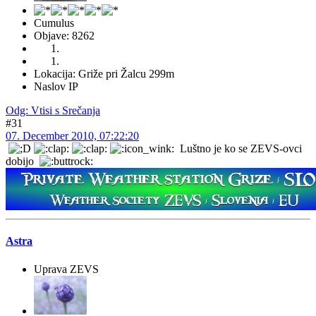
Cumulus
Objave: 8262
Lokacija: Griže pri Žalcu 299m
Naslov IP
Odg: Vtisi s Srečanja
#31
07. December 2010, 07:22:20
Luštno je ko se ZEVS-ovci
dobijo
Astra
Uprava ZEVS