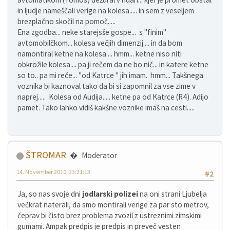
in ljudje nameščali verige na kolesa..... in sem z veseljem
brezplačno skočil na pomoč.....
Ena zgodba... neke starejsše gospe... s "finim"
avtomobilčkom... kolesa večjih dimenzij.... in da bom
namontiral ketne na kolesa.... hmm... ketne niso niti
obkrožile kolesa.... pa ji rečem da ne bo nič... in katere ketne
so to.. pa mi reče... "od Katrce " jih imam. hmm... Takšnega
voznika bi kaznoval tako da bi si zapomnil za vse zime v
naprej..... Kolesa od Audija..... ketne pa od Katrce (R4). Adijo
pamet. Tako lahko vidiš kakšne voznike imaš na cesti.....
ŠTROMAR
Moderator
14. November 2010, 23:21:13
#2
Ja, so nas svoje dni
jodlarski polizei
na oni strani Ljubelja
večkrat naterali, da smo montirali verige za par sto metrov,
čeprav bi čisto brez problema zvozil z ustreznimi zimskimi
gumami. Ampak predpis je predpis in preveč vesten