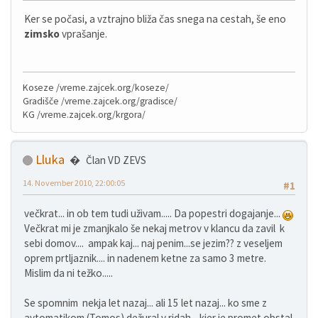
Ker se počasi, a vztrajno bliža čas snega na cestah, še eno
zimsko
vprašanje.
Koseze /vreme.zajcek.org/koseze/
Gradišče /vreme.zajcek.org/gradisce/
KG /vreme.zajcek.org/krgora/
Lluka
Član VD ZEVS
14. November 2010, 22:00:05
#1
večkrat... in ob tem tudi uživam..... Da popestri dogajanje...
Večkrat mi je zmanjkalo še nekaj metrov v klancu da zavil k
sebi domov.... ampak kaj... naj penim...se jezim?? z veseljem
oprem prtljaznik.... in nadenem ketne za samo 3 metre.
Mislim da ni težko.....
Se spomnim nekja let nazaj... ali 15 let nazaj... ko sme z
avtomatikom (Tomos) dežural v ridah... kjer je promet obstal