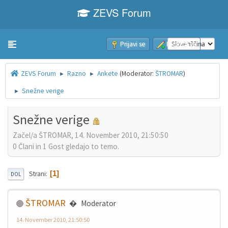
ZEVS Forum
Prijavi se
Pridruži se
Toggle navigation
ZEVS Forum
Razno
Ankete
(Moderator:
ŠTROMAR
)
►
►
Snežne verige
►
Snežne verige
Začel/a ŠTROMAR, 14. November 2010, 21:50:50
0 Člani in 1 Gost gledajo to temo.
1
Strani
DOL
ŠTROMAR
Moderator
14. November 2010, 21:50:50