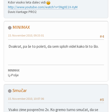
Kdor visoko leta dalec vidi
http://www.youtube.com/watch?v=5NgXE1X-XyM
Davis Vantage PRO2
MINIMAX
15. November 2010, 09:33:01
#4
Dvakrat, pa še to poleti, da sem sploh videl kako bi to šlo.
MINIMAX
Lj-Polje
Smučar
15. November 2010, 10:07:06
#5
Vsako zime povprečno 2x. Ko gremo turno smučat, da se