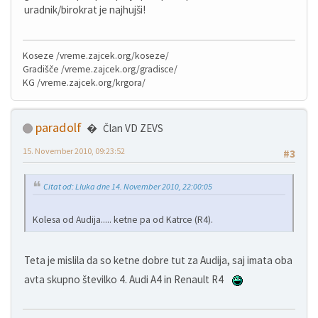
uradnik/birokrat je najhujši!
Koseze /vreme.zajcek.org/koseze/
Gradišče /vreme.zajcek.org/gradisce/
KG /vreme.zajcek.org/krgora/
paradolf
Član VD ZEVS
15. November 2010, 09:23:52
#3
Citat od: Lluka dne 14. November 2010, 22:00:05
Kolesa od Audija..... ketne pa od Katrce (R4).
Teta je mislila da so ketne dobre tut za Audija, saj imata oba
avta skupno številko 4. Audi A4 in Renault R4