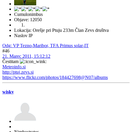
Cumulonimbus
Objave: 12050
Lokacija: Orešje pri Ptuju 233m Član Zevs društva
Naslov IP
Odg: VP Tezno-Maribor, TFA Primus solar-IT
#46
21. Marec 2011, 15:12:12
Čestitam
Meteoinfo.si
http://ptuj.zevs.si
https://www.flickr.com/photos/184427698@N07/albums
wisky
Nimbostratus