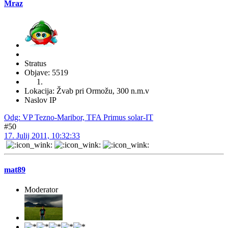
Mraz
Stratus
Objave: 5519
Lokacija: Žvab pri Ormožu, 300 n.m.v
Naslov IP
Odg: VP Tezno-Maribor, TFA Primus solar-IT
#50
17. Julij 2011, 10:32:33
mat89
Moderator