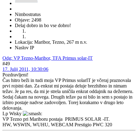
Nimbostratus
Objave: 2498
Delaj dobro in bo vse dobro!
Lokacija: Maribor, Tezno, 267 m n.v.
Naslov IP
Odg: VP Tezno-Maribor, TFA Primus solar-IT
#49
17. Julij 2011, 10:30:06
Pozdravljeni!
Čas hitro beži in tudi moja VP Primus solarIT je včeraj praznovala
prvi rojstni dan. Za enkrat mi postaja deluje brezhibno in nimam
težav. Je pa res, da mi je strela uničila enkrat oddajnik na dežemeru.
Sedaj čakam na novega. Drugih težav pa ni bilo in sem s postajo in
izbiro postaje nadvse zadovoljen. Torej korakamo v drugo leto
delovanja.
Lp Wisky
VP Tezno pri Mariboru postaja PRIMUS SOLAR -IT.
HW, WSWIN, WUHU, WEBCAM Prestigio PWC 320