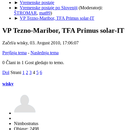
►
Vremenske postaje
►
Vremenske postaje po Sloveniji
(Moderatorji:
ŠTROMAR
,
mat89
)
►
VP Tezno-Maribor, TFA Primus solar-IT
VP Tezno-Maribor, TFA Primus solar-IT
Začel/a wisky, 03. Avgust 2010, 17:06:07
Prejšnja tema
-
Naslednja tema
0 Člani in 1 Gost gledajo to temo.
Dol
Strani
1
2
3
4
5
6
wisky
Nimbostratus
Objave: 2498