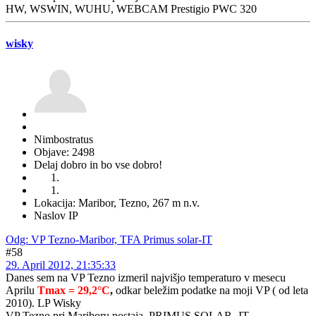
HW, WSWIN, WUHU, WEBCAM Prestigio PWC 320
wisky
Nimbostratus
Objave: 2498
Delaj dobro in bo vse dobro!
Lokacija: Maribor, Tezno, 267 m n.v.
Naslov IP
Odg: VP Tezno-Maribor, TFA Primus solar-IT
#58
29. April 2012, 21:35:33
Danes sem na VP Tezno izmeril najvišjo temperaturo v mesecu
Aprilu
Tmax = 29,2°C
,
odkar beležim podatke na moji VP ( od leta
2010). LP Wisky
VP Tezno pri Mariboru postaja PRIMUS SOLAR -IT.