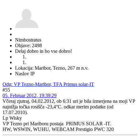
Nimbostratus
Objave: 2498
Delaj dobro in bo vse dobro!
Lokacija: Maribor, Tezno, 267 m n.v.
Naslov IP
Odg: VP Tezno-Maribor, TFA Primus solar-IT
#55
05. Februar 2012, 19:39:29
Včeraj zjutraj, 04.02.2012, ob 6:31 uri je bila izmerjena na moji VP
najnižja točka rosišča -23,4°C. odkar merim podatke (od
17.07.2010).
Lp Wisky
VP Tezno pri Mariboru postaja PRIMUS SOLAR -IT.
HW, WSWIN, WUHU, WEBCAM Prestigio PWC 320