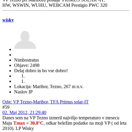
HW, WSWIN, WUHU, WEBCAM Prestigio PWC 320
wisky
Nimbostratus
Objave: 2498
Delaj dobro in bo vse dobro!
Lokacija: Maribor, Tezno, 267 m n.v.
Naslov IP
Odg: VP Tezno-Maribor, TFA Primus solar-IT
#59
02. Maj 2012, 21:29:40
Danes sem na VP Tezno izmeril najvišjo temperaturo v mesecu
Maju
Tmax = 30.8°C
, odkar beležim podatke na moji VP ( od leta
2010). LP Wisky