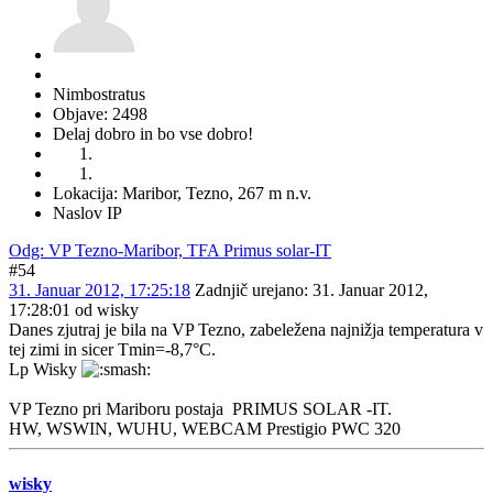
Nimbostratus
Objave: 2498
Delaj dobro in bo vse dobro!
Lokacija: Maribor, Tezno, 267 m n.v.
Naslov IP
Odg: VP Tezno-Maribor, TFA Primus solar-IT
#54
31. Januar 2012, 17:25:18
Zadnjič urejano
: 31. Januar 2012,
17:28:01 od wisky
Danes zjutraj je bila na VP Tezno, zabeležena najnižja temperatura v
tej zimi in sicer Tmin=-8,7°C.
Lp Wisky
VP Tezno pri Mariboru postaja PRIMUS SOLAR -IT.
HW, WSWIN, WUHU, WEBCAM Prestigio PWC 320
wisky