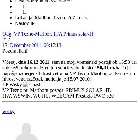
Delaj dobro in bo vse dobro!
Lokacija: Maribor, Tezno, 267 m n.v.
Naslov IP
Odg: VP Tezno-Maribor, TFA Primus solar-IT
#52
17. December 2011, 00:17:13
Pozdravljeni!
Včeraj,
dne 16.12.2011
, sem na moji vremenski postaji ob 16:58 uri
zabeležil rekordno izmerjen sunek vetra in sicer
50,8 km/h.
To je
najvišje izmerjena hitrost vetra na VP Tezno-Maribor, od kar merim
hitrost vetra (začetek merjenja je 15.07.2010).
LP Wisky
VP Tezno pri Mariboru postaja PRIMUS SOLAR -IT.
HW, WSWIN, WUHU, WEBCAM Prestigio PWC 320
wisky