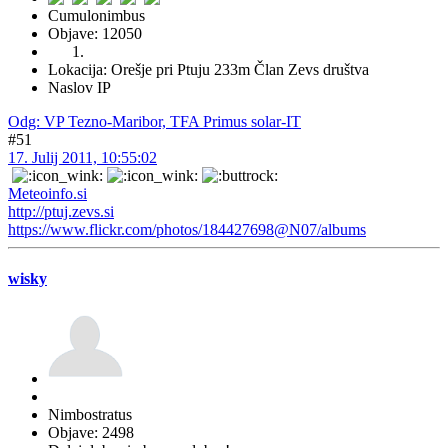
Cumulonimbus
Objave: 12050
Lokacija: Orešje pri Ptuju 233m Član Zevs društva
Naslov IP
Odg: VP Tezno-Maribor, TFA Primus solar-IT
#51
17. Julij 2011, 10:55:02
Meteoinfo.si
http://ptuj.zevs.si
https://www.flickr.com/photos/184427698@N07/albums
wisky
Nimbostratus
Objave: 2498