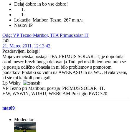
Delaj dobro in bo vse dobro!
Lokacija: Maribor, Tezno, 267 m n.v.
Naslov IP
Odg: VP Tezno-Maribor, TFA Primus solar-IT
#45
21. Marec 2011, 12:13:42
Pozdravljeni kolegi!
Moja vremenska postaja TFA-PRIMUS SOLAR-IT, je dopolnila
osmi mesec brezhibnega delovanja.Tudi pri nizkih temperaturah se
je postaja odlično obnesla in ni bilo problemov s prenosom
podatkov. Podatki so vidni na AWEKASU in na WU. Hvala vsem,
ki ste mi karkoli pomagali,
Lp Wisky
VP Tezno pri Mariboru postaja PRIMUS SOLAR -IT.
HW, WSWIN, WUHU, WEBCAM Prestigio PWC 320
mat89
Moderator