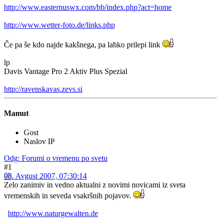
http://www.easternuswx.com/bb/index.php?act=home
http://www.wetter-foto.de/links.php
Če pa še kdo najde kakšnega, pa lahko prilepi link
lp
Davis Vantage Pro 2 Aktiv Plus Spezial
http://ravenskavas.zevs.si
Mamut
Gost
Naslov IP
Odg: Forumi o vremenu po svetu
#1
08. Avgust 2007, 07:30:14
Zelo zanimiv in vedno aktualni z novimi novicami iz sveta
vremenskih in seveda vsakršnih pojavov.
http://www.naturgewalten.de