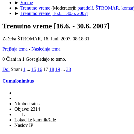
►
Vreme
►
Trenutno vreme
(Moderatorji:
paradolf
,
ŠTROMAR
,
komar
►
Trenutno vreme [16.6. - 30.6. 2007]
Trenutno vreme [16.6. - 30.6. 2007]
Začel/a ŠTROMAR, 16. Junij 2007, 08:18:31
Prejšnja tema
-
Naslednja tema
0 Člani in 1 Gost gledajo to temo.
Dol
Strani
1
...
15
16
17
18
19
...
38
Cumulonimbus
Nimbostratus
Objave: 2314
Lokacija: kamnik/žale
Naslov IP