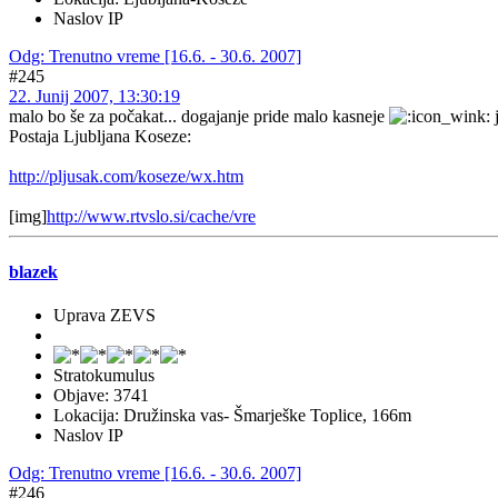
Naslov IP
Odg: Trenutno vreme [16.6. - 30.6. 2007]
#245
22. Junij 2007, 13:30:19
malo bo še za počakat... dogajanje pride malo kasneje
j
Postaja Ljubljana Koseze:
http://pljusak.com/koseze/wx.htm
[img]
http://www.rtvslo.si/cache/vre
blazek
Uprava ZEVS
Stratokumulus
Objave: 3741
Lokacija: Družinska vas- Šmarješke Toplice, 166m
Naslov IP
Odg: Trenutno vreme [16.6. - 30.6. 2007]
#246