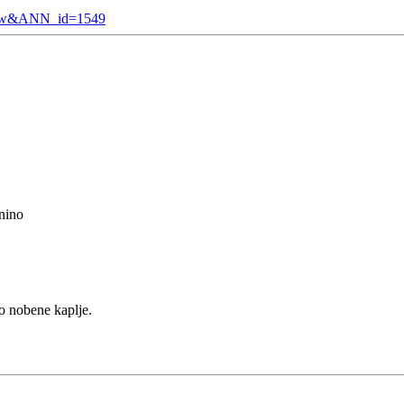
view&ANN_id=1549
nino
o nobene kaplje.