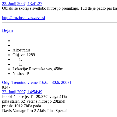
22. Junij 2007, 13:41:27
Oblaki se skoraj s svetlobo hitrostjo premikajo. Tud tle je padlo par k
http://druzinskavas.zevs.si
Dejan
Altostratus
Objave: 1289
Lokacija: Ravenska vas, 458m
Naslov IP
Odg: Trenutno vreme [16.6. - 30.6. 2007]
#247
22. Junij 2007, 14:54:49
Pooblačilo se je. T= 29.3*C vlaga 41%
piha stalen SZ veter s hitrostjo 20km/h
pritisk: 1012.7hPa pada
Davis Vantage Pro 2 Aktiv Plus Spezial