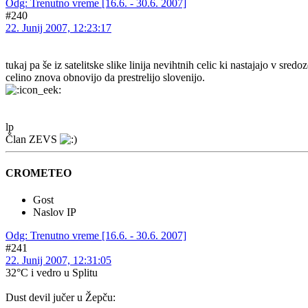
Odg: Trenutno vreme [16.6. - 30.6. 2007]
#240
22. Junij 2007, 12:23:17
tukaj pa še iz satelitske slike linija nevihtnih celic ki nastajajo v sr
celino znova obnovijo da prestrelijo slovenijo.
lp
Član ZEVS
CROMETEO
Gost
Naslov IP
Odg: Trenutno vreme [16.6. - 30.6. 2007]
#241
22. Junij 2007, 12:31:05
32°C i vedro u Splitu
Dust devil jučer u Žepču: