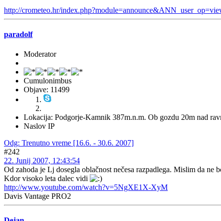
http://crometeo.hr/index.php?module=announce&ANN_user_op=
paradolf
Moderator
Cumulonimbus
Objave: 11499
Lokacija: Podgorje-Kamnik 387m.n.m. Ob gozdu 20m nad rav
Naslov IP
Odg: Trenutno vreme [16.6. - 30.6. 2007]
#242
22. Junij 2007, 12:43:54
Od zahoda je Lj dosegla oblačnost nečesa razpadlega. Mislim da ne b
Kdor visoko leta dalec vidi
http://www.youtube.com/watch?v=5NgXE1X-XyM
Davis Vantage PRO2
Dejan