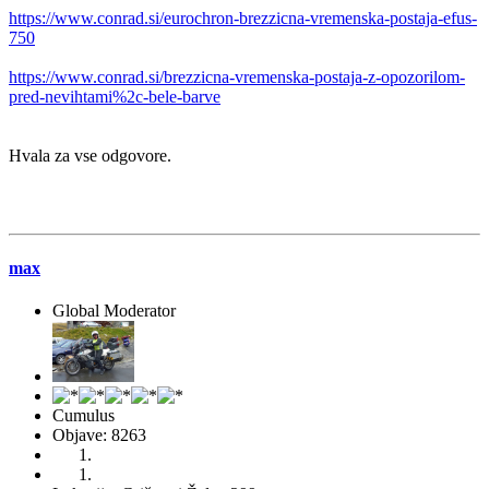
https://www.conrad.si/eurochron-brezzicna-vremenska-postaja-efus-
750
https://www.conrad.si/brezzicna-vremenska-postaja-z-opozorilom-
pred-nevihtami%2c-bele-barve
Hvala za vse odgovore.
max
Global Moderator
Cumulus
Objave: 8263