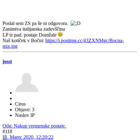
Poslal sem ZS pa še ni odgovora.
Zanimiva italijanska zadevščina
LP iz pad. postaje Domžale
Naš kotiček v Bočni:
https://i.postimg.cc/43ZXNMgc/Bocna-
mix.jpg
josst
Cirus
Objave: 3
Naslov IP
Odg: Nakup vremenske postaje.
#118
11. Marec 2020, 12:20:22