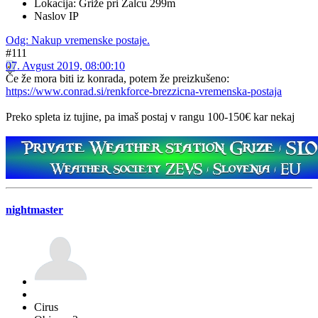
Lokacija: Griže pri Žalcu 299m
Naslov IP
Odg: Nakup vremenske postaje.
#111
07. Avgust 2019, 08:00:10
Če že mora biti iz konrada, potem že preizkušeno:
https://www.conrad.si/renkforce-brezzicna-vremenska-postaja
Preko spleta iz tujine, pa imaš postaj v rangu 100-150€ kar nekaj
nightmaster
Cirus