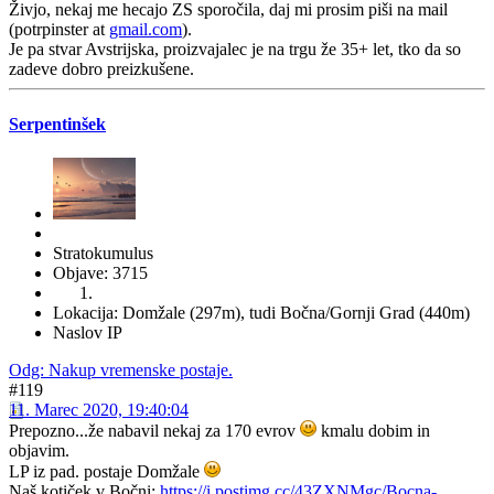
Živjo, nekaj me hecajo ZS sporočila, daj mi prosim piši na mail
(potrpinster at
gmail.com
).
Je pa stvar Avstrijska, proizvajalec je na trgu že 35+ let, tko da so
zadeve dobro preizkušene.
Serpentinšek
Stratokumulus
Objave: 3715
Lokacija: Domžale (297m), tudi Bočna/Gornji Grad (440m)
Naslov IP
Odg: Nakup vremenske postaje.
#119
11. Marec 2020, 19:40:04
Prepozno...že nabavil nekaj za 170 evrov
kmalu dobim in
objavim.
LP iz pad. postaje Domžale
Naš kotiček v Bočni:
https://i.postimg.cc/43ZXNMgc/Bocna-