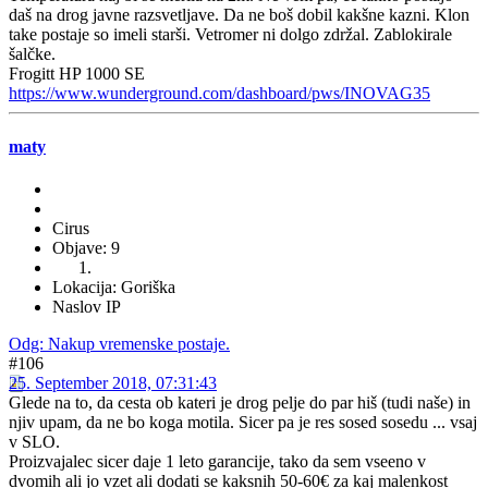
daš na drog javne razsvetljave. Da ne boš dobil kakšne kazni. Klon
take postaje so imeli starši. Vetromer ni dolgo zdržal. Zablokirale
šalčke.
Frogitt HP 1000 SE
https://www.wunderground.com/dashboard/pws/INOVAG35
maty
Cirus
Objave: 9
Lokacija: Goriška
Naslov IP
Odg: Nakup vremenske postaje.
#106
25. September 2018, 07:31:43
Glede na to, da cesta ob kateri je drog pelje do par hiš (tudi naše) in
njiv upam, da ne bo koga motila. Sicer pa je res sosed sosedu ... vsaj
v SLO.
Proizvajalec sicer daje 1 leto garancije, tako da sem vseeno v
dvomih ali jo vzet ali dodati se kaksnih 50-60€ za kaj malenkost