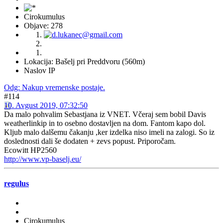
Cirokumulus
Objave: 278
Lokacija: Bašelj pri Preddvoru (560m)
Naslov IP
Odg: Nakup vremenske postaje.
#114
10. Avgust 2019, 07:32:50
Da malo pohvalim Sebastjana iz VNET. Včeraj sem bobil Davis
weatherlinkip in to osebno dostavljen na dom. Fantom kapo dol.
Kljub malo dalšemu čakanju ,ker izdelka niso imeli na zalogi. So iz
doslednosti dali še dodaten + zevs popust. Priporočam.
Ecowitt HP2560
http://www.vp-baselj.eu/
regulus
Cirokumulus