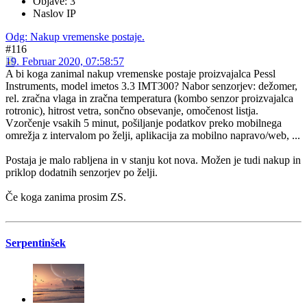
Objave: 3
Naslov IP
Odg: Nakup vremenske postaje.
#116
19. Februar 2020, 07:58:57
A bi koga zanimal nakup vremenske postaje proizvajalca Pessl
Instruments, model imetos 3.3 IMT300? Nabor senzorjev: dežomer,
rel. zračna vlaga in zračna temperatura (kombo senzor proizvajalca
rotronic), hitrost vetra, sončno obsevanje, omočenost listja.
Vzorčenje vsakih 5 minut, pošiljanje podatkov preko mobilnega
omrežja z intervalom po želji, aplikacija za mobilno napravo/web, ...
Postaja je malo rabljena in v stanju kot nova. Možen je tudi nakup in
priklop dodatnih senzorjev po želji.
Če koga zanima prosim ZS.
Serpentinšek