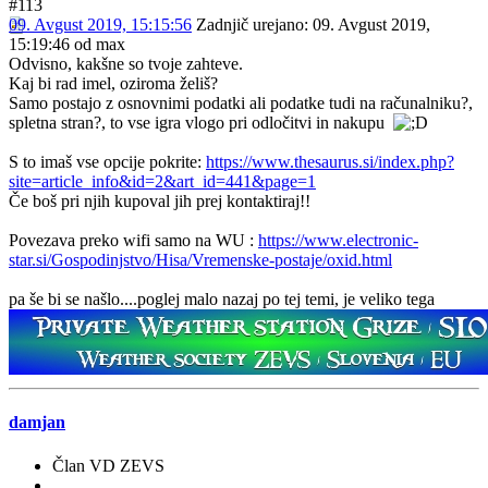
#113
09. Avgust 2019, 15:15:56
Zadnjič urejano
: 09. Avgust 2019,
15:19:46 od max
Odvisno, kakšne so tvoje zahteve.
Kaj bi rad imel, oziroma želiš?
Samo postajo z osnovnimi podatki ali podatke tudi na računalniku?,
spletna stran?, to vse igra vlogo pri odločitvi in nakupu
S to imaš vse opcije pokrite:
https://www.thesaurus.si/index.php?
site=article_info&id=2&art_id=441&page=1
Če boš pri njih kupoval jih prej kontaktiraj!!
Povezava preko wifi samo na WU :
https://www.electronic-
star.si/Gospodinjstvo/Hisa/Vremenske-postaje/oxid.html
pa še bi se našlo....poglej malo nazaj po tej temi, je veliko tega
damjan
Član VD ZEVS