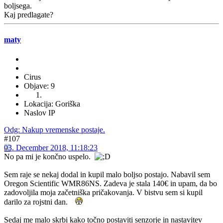
boljsega.
Kaj predlagate?
maty
Cirus
Objave: 9
Lokacija: Goriška
Naslov IP
Odg: Nakup vremenske postaje.
#107
03. December 2018, 11:18:23
No pa mi je končno uspelo.
Sem raje se nekaj dodal in kupil malo boljso postajo. Nabavil sem
Oregon Scientific WMR86NS. Zadeva je stala 140€ in upam, da bo
zadovoljila moja začetniška pričakovanja. V bistvu sem si kupil
darilo za rojstni dan.
Sedaj me malo skrbi kako točno postaviti senzorje in nastavitev