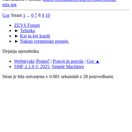
mix.jpg
Gor
Strani
1
...
6
7
8
9
10
ZEVS Forum
►
Tehnika
►
Kaj in kje kupiti
►
Nakup vremenske postaje.
Dejanja uporabnika
Webtiryaki
|
Pomoč
|
Pogoji in pravila
|
Gor ▲
SMF 2.1.6 © 2025
,
Simple Machines
Stran je bila ustvarjena v 0.081 sekundah z 28 poizvedbami.