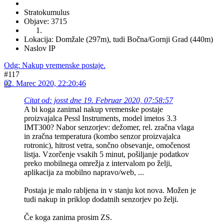
Stratokumulus
Objave: 3715
Lokacija: Domžale (297m), tudi Bočna/Gornji Grad (440m)
Naslov IP
Odg: Nakup vremenske postaje.
#117
02. Marec 2020, 22:20:46
Citat od: josst dne 19. Februar 2020, 07:58:57
A bi koga zanimal nakup vremenske postaje
proizvajalca Pessl Instruments, model imetos 3.3
IMT300? Nabor senzorjev: dežomer, rel. zračna vlaga
in zračna temperatura (kombo senzor proizvajalca
rotronic), hitrost vetra, sončno obsevanje, omočenost
listja. Vzorčenje vsakih 5 minut, pošiljanje podatkov
preko mobilnega omrežja z intervalom po želji,
aplikacija za mobilno napravo/web, ...
Postaja je malo rabljena in v stanju kot nova. Možen je
tudi nakup in priklop dodatnih senzorjev po želji.
Če koga zanima prosim ZS.