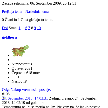
Začel/a selicmiha, 06. September 2009, 20:12:51
Prejšnja tema
-
Naslednja tema
0 Člani in 1 Gost gledajo to temo.
Dol
Strani
1
...
6
7
8
9
10
goldhorn
Nimbostratus
Objave: 2031
Čepovan 618 mnv
Naslov IP
Odg: Nakup vremenske postaje.
#105
24. September 2018, 14:03:31
Zadnjič urejano
: 24. September
2018, 14:05:19 od goldhorn
Temperatura naj bi se merila na 2m. Ne vem pa, če lahko postajo