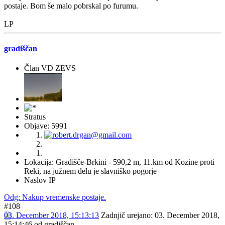
postaje. Bom še malo pobrskal po furumu.
LP
gradiščan
Član VD ZEVS
Stratus
Objave: 5991
Lokacija: Gradišče-Brkini - 590,2 m, 11.km od Kozine proti
Reki, na južnem delu je slavniško pogorje
Naslov IP
Odg: Nakup vremenske postaje.
#108
03. December 2018, 15:13:13
Zadnjič urejano
: 03. December 2018,
15:14:46 od gradiščan