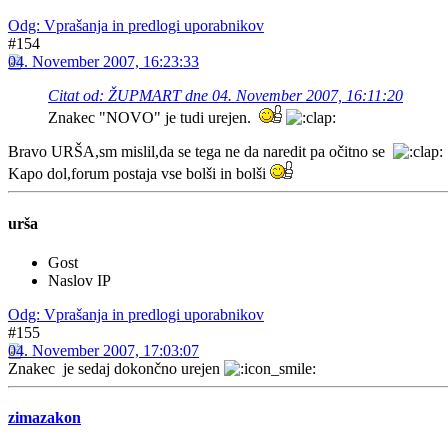
Odg: Vprašanja in predlogi uporabnikov
#154
04. November 2007, 16:23:33
Citat od: ŽUPMART dne 04. November 2007, 16:11:20
Znakec "NOVO" je tudi urejen.
Bravo URŠA,sm mislil,da se tega ne da naredit pa očitno se
Kapo dol,forum postaja vse bolši in bolši
urša
Gost
Naslov IP
Odg: Vprašanja in predlogi uporabnikov
#155
04. November 2007, 17:03:07
Znakec
je sedaj dokončno urejen
zimazakon