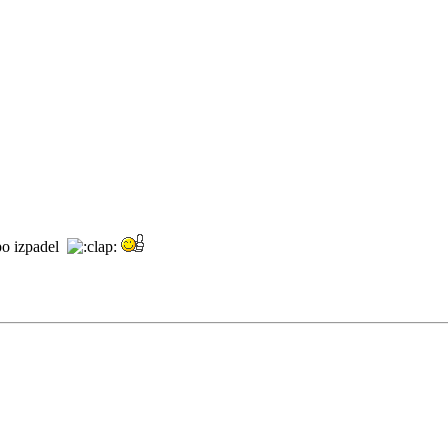
epo izpadel
gr