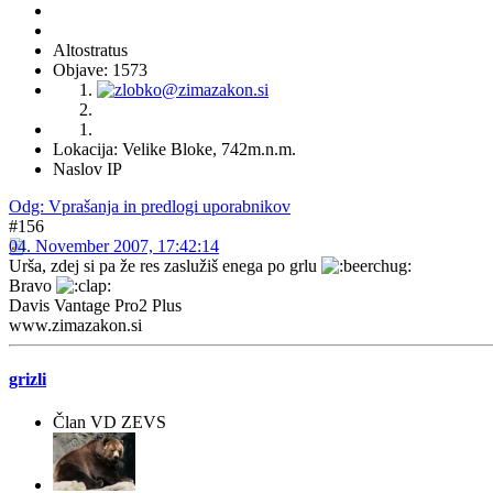
Altostratus
Objave: 1573
Lokacija: Velike Bloke, 742m.n.m.
Naslov IP
Odg: Vprašanja in predlogi uporabnikov
#156
04. November 2007, 17:42:14
Urša, zdej si pa že res zaslužiš enega po grlu
Bravo
Davis Vantage Pro2 Plus
www.zimazakon.si
grizli
Član VD ZEVS