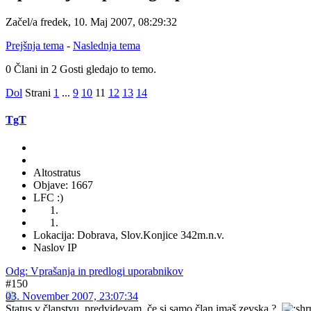
Začel/a fredek, 10. Maj 2007, 08:29:32
Prejšnja tema
-
Naslednja tema
0 Člani in 2 Gosti gledajo to temo.
Dol
Strani
1
...
9
10
11
12
13
14
TgT
Altostratus
Objave: 1667
LFC :)
Lokacija: Dobrava, Slov.Konjice 342m.n.v.
Naslov IP
Odg: Vprašanja in predlogi uporabnikov
#150
03. November 2007, 23:07:34
Status v članstvu, predvidevam, če si samo član imaš zevska ?