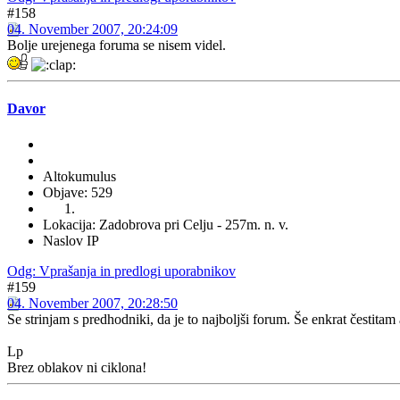
#158
04. November 2007, 20:24:09
Bolje urejenega foruma se nisem videl.
Davor
Altokumulus
Objave: 529
Lokacija: Zadobrova pri Celju - 257m. n. v.
Naslov IP
Odg: Vprašanja in predlogi uporabnikov
#159
04. November 2007, 20:28:50
Se strinjam s predhodniki, da je to najboljši forum. Še enkrat čestita
Lp
Brez oblakov ni ciklona!