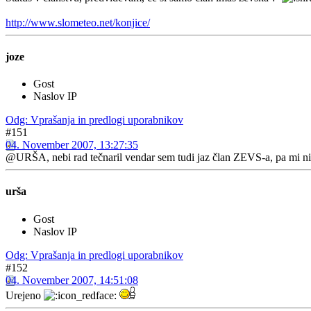
http://www.slometeo.net/konjice/
joze
Gost
Naslov IP
Odg: Vprašanja in predlogi uporabnikov
#151
04. November 2007, 13:27:35
@URŠA, nebi rad tečnaril vendar sem tudi jaz član ZEVS-a, pa mi nič
urša
Gost
Naslov IP
Odg: Vprašanja in predlogi uporabnikov
#152
04. November 2007, 14:51:08
Urejeno