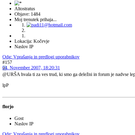
Altostratus
Objave: 1484
Moj trenutek prihaja...
Lokacija: Kočevje
Naslov IP
Odg: Vprašanja in predlogi uporabnikov
#157
04. November 2007, 18:20:31
@URŠA hvala ti za ves trud, ki smo ga deležni in forum je nadvse l
lpP
florjo
Gost
Naslov IP
Odg: Vprašanja in predlogi uporabnikov