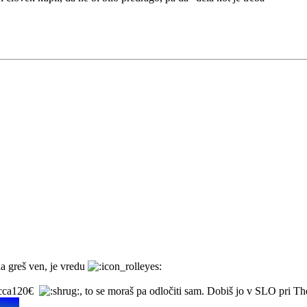
da greš ven, je vredu
a cca120€
, to se moraš pa odločiti sam. Dobiš jo v SLO pri T