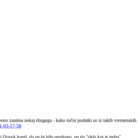
eeno zanima nekaj drugega - kako točni podatki so iz takih vremenskih po
11-03-17-58
človek kupil, da ne bi bilo predrago, pa da "dela kot je treba"