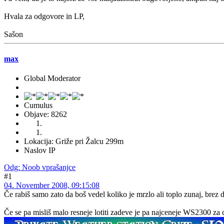
Hvala za odgovore in LP,
Sašon
max
Global Moderator
Cumulus
Objave: 8262
Lokacija: Griže pri Žalcu 299m
Naslov IP
Odg: Noob vprašanjce
#1
04. November 2008, 09:15:08
Če rabiš samo zato da boš vedel koliko je mrzlo ali toplo zunaj, brez 
Če se pa misliš malo resneje lotiti zadeve je pa najceneje WS2300 z