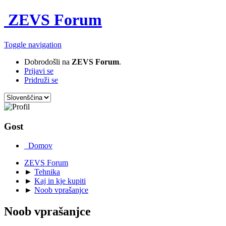
ZEVS Forum
Toggle navigation
Dobrodošli na
ZEVS Forum
.
Prijavi se
Pridruži se
Gost
Domov
ZEVS Forum
►
Tehnika
►
Kaj in kje kupiti
►
Noob vprašanjce
Noob vprašanjce