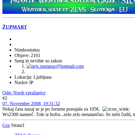
ŽUPMART
Nimbostratus
Objave: 2161
Sneg in nevihte so zakon
Lokacija: Ljubljana
Naslov IP
Odg: Noob vprašanjce
#2
07. November 2008, 19:31:32
Nekaj časa nazaj se je po forumu ponujala za 105€.
Ws2300 namreč. Tole iz hofra...zelo zelo nenatančno. Se nebi čudil, tud
Gor
Strani
1