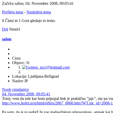
Začel/a sašon, 04. November 2008, 09:05:41
Prejšnja tema
-
Naslednja tema
0 Člani in 1 Gost gledajo to temo.
Dol
Strani
1
sašon
Cirus
Objave: 31
Lokacija: Ljubljana-Bežigrad
Naslov IP
Noob vprašanjce
04. November 2008, 09:05:41
Torej, vem da tole kar bom pripopal link je praktično "jajc", me pa vs
http://www.hofer.si/si/html/offers/2867_8860.htm?WT.mc_id=2008-
Pa vem, da je to najbrž že vse maljaužnkrat odgovorjeno, ampak kaj bi 