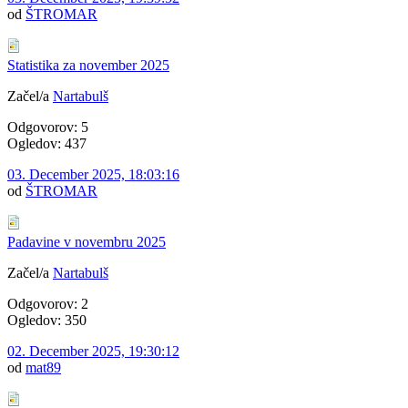
od
ŠTROMAR
Statistika za november 2025
Začel/a
Nartabulš
Odgovorov: 5
Ogledov: 437
03. December 2025, 18:03:16
od
ŠTROMAR
Padavine v novembru 2025
Začel/a
Nartabulš
Odgovorov: 2
Ogledov: 350
02. December 2025, 19:30:12
od
mat89