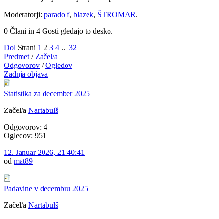
Moderatorji:
paradolf
,
blazek
,
ŠTROMAR
.
0 Člani in 4 Gosti gledajo to desko.
Dol
Strani
1
2
3
4
...
32
Predmet
/
Začel/a
Odgovorov
/
Ogledov
Zadnja objava
Statistika za december 2025
Začel/a
Nartabulš
Odgovorov: 4
Ogledov: 951
12. Januar 2026, 21:40:41
od
mat89
Padavine v decembru 2025
Začel/a
Nartabulš