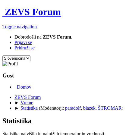
ZEVS Forum
Toggle navigation
Dobrodošli na
ZEVS Forum
.
Prijavi se
Pridruži se
Gost
Domov
ZEVS Forum
►
Vreme
►
Statistika
(Moderatorji:
paradolf
,
blazek
,
ŠTROMAR
)
Statistika
Statistika najvišjih in najnižjih temperatur in vrednosti.