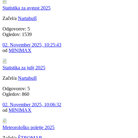
Statistika za avgust 2025
Začel/a
Nartabulš
Odgovorov: 5
Ogledov: 1539
02. November 2025, 10:25:43
od
MINIMAX
Statistika za julij 2025
Začel/a
Nartabulš
Odgovorov: 5
Ogledov: 860
02. November 2025, 10:06:32
od
MINIMAX
Meteorološko poletje 2025
Začel/a
ŠTROMAR