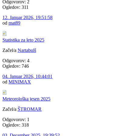
Odgovorov: 2
Ogledov: 311
12. Januar 2026, 19:51:58
od
mat89
Statistika za leto 2025
Začel/a
Nartabulš
Odgovorov: 4
Ogledov: 746
04. Januar 2026, 10:44:01
od
MINIMAX
Meteorološka jesen 2025
Začel/a
ŠTROMAR
Odgovorov: 1
Ogledov: 318
03. December 2025, 19:39:52