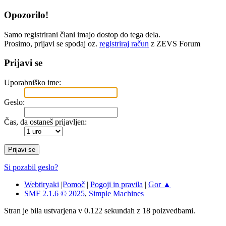
Opozorilo!
Samo registrirani člani imajo dostop do tega dela.
Prosimo, prijavi se spodaj oz.
registriraj račun
z ZEVS Forum
Prijavi se
Uporabniško ime:
Geslo:
Čas, da ostaneš prijavljen:
Si pozabil geslo?
Webtiryaki
|
Pomoč
|
Pogoji in pravila
|
Gor ▲
SMF 2.1.6 © 2025
,
Simple Machines
Stran je bila ustvarjena v 0.122 sekundah z 18 poizvedbami.