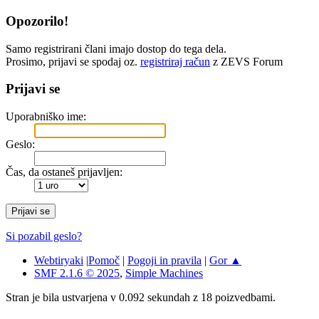
Opozorilo!
Samo registrirani člani imajo dostop do tega dela.
Prosimo, prijavi se spodaj oz.
registriraj račun
z ZEVS Forum
Prijavi se
Uporabniško ime:
Geslo:
Čas, da ostaneš prijavljen:
Si pozabil geslo?
Webtiryaki
|
Pomoč
|
Pogoji in pravila
|
Gor ▲
SMF 2.1.6 © 2025
,
Simple Machines
Stran je bila ustvarjena v 0.092 sekundah z 18 poizvedbami.