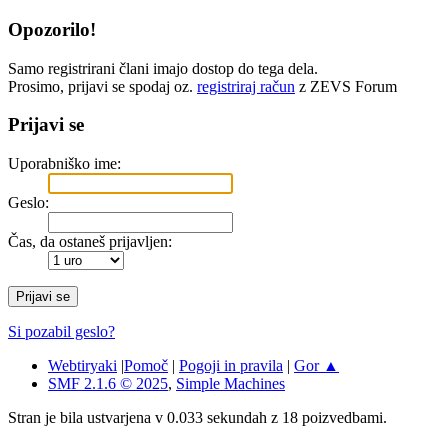
Opozorilo!
Samo registrirani člani imajo dostop do tega dela.
Prosimo, prijavi se spodaj oz.
registriraj račun
z ZEVS Forum
Prijavi se
Uporabniško ime:
Geslo:
Čas, da ostaneš prijavljen:
Si pozabil geslo?
Webtiryaki
|
Pomoč
|
Pogoji in pravila
|
Gor ▲
SMF 2.1.6 © 2025
,
Simple Machines
Stran je bila ustvarjena v 0.033 sekundah z 18 poizvedbami.