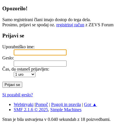
Opozorilo!
Samo registrirani člani imajo dostop do tega dela.
Prosimo, prijavi se spodaj oz.
registriraj račun
z ZEVS Forum
Prijavi se
Uporabniško ime:
Geslo:
Čas, da ostaneš prijavljen:
Si pozabil geslo?
Webtiryaki
|
Pomoč
|
Pogoji in pravila
|
Gor ▲
SMF 2.1.6 © 2025
,
Simple Machines
Stran je bila ustvarjena v 0.040 sekundah z 18 poizvedbami.