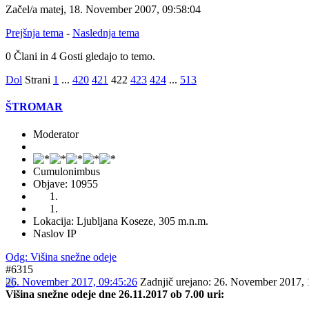
Začel/a matej, 18. November 2007, 09:58:04
Prejšnja tema
-
Naslednja tema
0 Člani in 4 Gosti gledajo to temo.
Dol
Strani
1
...
420
421
422
423
424
...
513
ŠTROMAR
Moderator
Cumulonimbus
Objave: 10955
Lokacija: Ljubljana Koseze, 305 m.n.m.
Naslov IP
Odg: Višina snežne odeje
#6315
26. November 2017, 09:45:26
Zadnjič urejano
: 26. November 2017, 
Višina snežne odeje dne 26.11.2017 ob 7.00 uri: