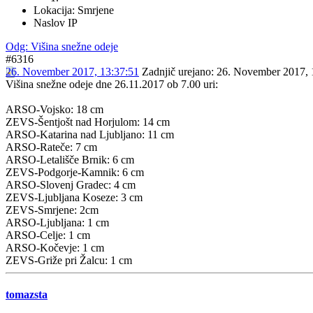
Lokacija: Smrjene
Naslov IP
Odg: Višina snežne odeje
#6316
26. November 2017, 13:37:51
Zadnjič urejano
: 26. November 2017, 
Višina snežne odeje dne 26.11.2017 ob 7.00 uri:
ARSO-Vojsko: 18 cm
ZEVS-Šentjošt nad Horjulom: 14 cm
ARSO-Katarina nad Ljubljano: 11 cm
ARSO-Rateče: 7 cm
ARSO-Letališče Brnik: 6 cm
ZEVS-Podgorje-Kamnik: 6 cm
ARSO-Slovenj Gradec: 4 cm
ZEVS-Ljubljana Koseze: 3 cm
ZEVS-Smrjene: 2cm
ARSO-Ljubljana: 1 cm
ARSO-Celje: 1 cm
ARSO-Kočevje: 1 cm
ZEVS-Griže pri Žalcu: 1 cm
tomazsta