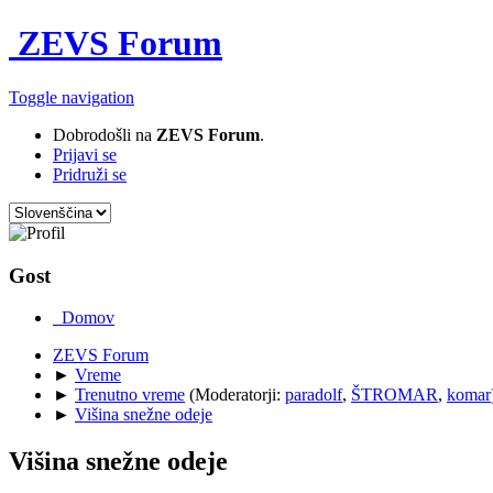
ZEVS Forum
Toggle navigation
Dobrodošli na
ZEVS Forum
.
Prijavi se
Pridruži se
Gost
Domov
ZEVS Forum
►
Vreme
►
Trenutno vreme
(Moderatorji:
paradolf
,
ŠTROMAR
,
komar
►
Višina snežne odeje
Višina snežne odeje