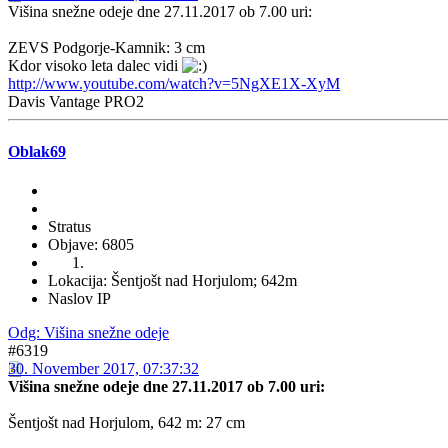
Višina snežne odeje dne 27.11.2017 ob 7.00 uri:
ZEVS Podgorje-Kamnik: 3 cm
Kdor visoko leta dalec vidi
http://www.youtube.com/watch?v=5NgXE1X-XyM
Davis Vantage PRO2
Oblak69
Stratus
Objave: 6805
Lokacija: Šentjošt nad Horjulom; 642m
Naslov IP
Odg: Višina snežne odeje
#6319
30. November 2017, 07:37:32
Višina snežne odeje dne 27.11.2017 ob 7.00 uri:
Šentjošt nad Horjulom, 642 m: 27 cm