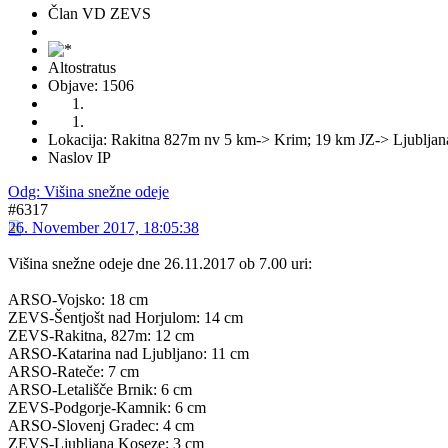
Član VD ZEVS
Altostratus
Objave: 1506
Lokacija: Rakitna 827m nv 5 km-> Krim; 19 km JZ-> Ljubljan
Naslov IP
Odg: Višina snežne odeje
#6317
26. November 2017, 18:05:38
Višina snežne odeje dne 26.11.2017 ob 7.00 uri:
ARSO-Vojsko: 18 cm
ZEVS-Šentjošt nad Horjulom: 14 cm
ZEVS-Rakitna, 827m: 12 cm
ARSO-Katarina nad Ljubljano: 11 cm
ARSO-Rateče: 7 cm
ARSO-Letališče Brnik: 6 cm
ZEVS-Podgorje-Kamnik: 6 cm
ARSO-Slovenj Gradec: 4 cm
ZEVS-Ljubljana Koseze: 3 cm