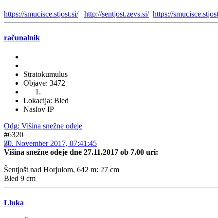
https://smucisce.stjost.si/
http://sentjost.zevs.si/
https://smucisce.stjo
računalnik
Stratokumulus
Objave: 3472
Lokacija: Bled
Naslov IP
Odg: Višina snežne odeje
#6320
30. November 2017, 07:41:45
Višina snežne odeje dne 27.11.2017 ob 7.00 uri:
Šentjošt nad Horjulom, 642 m: 27 cm
Bled 9 cm
Lluka