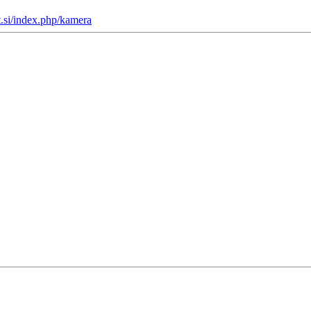
st.si/index.php/kamera