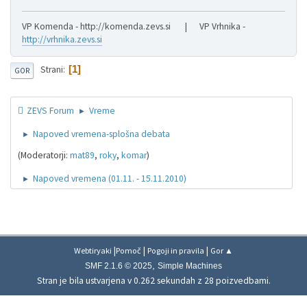
VP Komenda - http://komenda.zevs.si | VP Vrhnika -
http://vrhnika.zevs.si
1
Strani
GOR
ZEVS Forum
Vreme
►
Napoved vremena-splošna debata
►
(Moderatorji:
mat89
,
roky
,
komar
)
Napoved vremena (01.11. - 15.11.2010)
►
|
|
|
Webtiryaki
Pomoč
Pogoji in pravila
Gor ▲
,
SMF 2.1.6 © 2025
Simple Machines
Stran je bila ustvarjena v 0.262 sekundah z 28 poizvedbami.