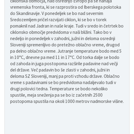
ciklonska območja, nad osrednjo Evropo pa se nahaja
vremenska fronta, ki se razprostira od Iberskega polotoka
do Skandinavije. V ponedeljek se bo nad severnim
Sredozemljem pričel razvijati ciklon, ki se bo v torek
pomaknil nad Jadran in naše kraje. Tudi v sredo in četrtek bo
ciklonsko območje predvidoma v naši bližini. Tako bo v
nedeljo in ponedeljek v zahodni, južni in deloma osrednji
Sloveniji spremenljivo do pretežno oblačno vreme, drugod
pa delno oblačno vreme. Jutranje temperature bodo med 5
in 10°C, dnevne pa med 11 in 17°C. Od torka dalje se bodo
od zahoda in juga postopoma razširile padavine nad večji
del države. Več padavin bo še zlasti v zahodni, južni in
deloma SZ Sloveniji, manj pa proti vzhodu države. Oblačno
vreme s padavinami se bo predvidoma nadaljevalo tudi v
drugi polovici tedna. Temperature se bodo nekoliko
spustile, meja sneženja pa se bo iz začetnih 2500
postopoma spustila na okoli 1000 metrov nadmorske višine.