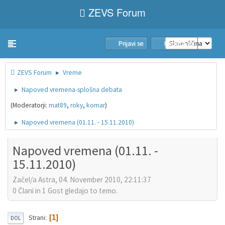
ZEVS Forum
Prijavi se
Pridruži se
Toggle navigation
ZEVS Forum
Vreme
►
Napoved vremena-splošna debata
►
(Moderatorji:
mat89
,
roky
,
komar
)
Napoved vremena (01.11. - 15.11.2010)
►
Napoved vremena (01.11. -
15.11.2010)
Začel/a Astra, 04. November 2010, 22:11:37
0 Člani in 1 Gost gledajo to temo.
1
Strani
DOL