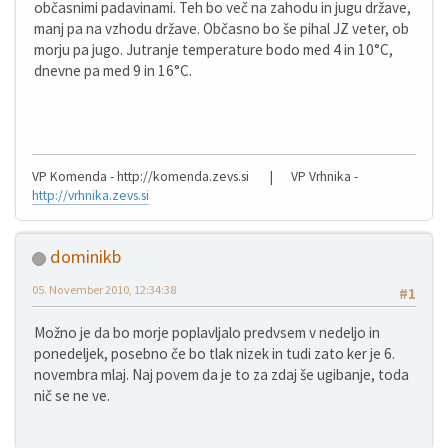
občasnimi padavinami. Teh bo več na zahodu in jugu države,
manj pa na vzhodu države. Občasno bo še pihal JZ veter, ob
morju pa jugo. Jutranje temperature bodo med 4 in 10°C,
dnevne pa med 9 in 16°C.
VP Komenda - http://komenda.zevs.si | VP Vrhnika -
http://vrhnika.zevs.si
dominikb
05. November 2010, 12:34:38
#1
Možno je da bo morje poplavljalo predvsem v nedeljo in
ponedeljek, posebno če bo tlak nizek in tudi zato ker je 6.
novembra mlaj. Naj povem da je to za zdaj še ugibanje, toda
nič se ne ve.