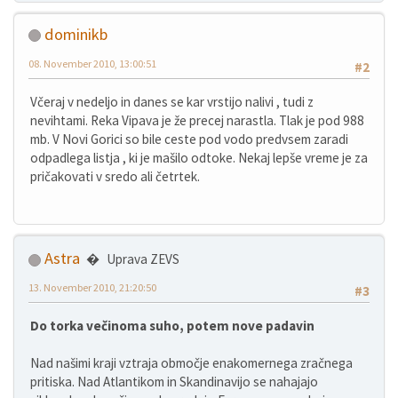
dominikb
08. November 2010, 13:00:51
#2
Včeraj v nedeljo in danes se kar vrstijo nalivi , tudi z
nevihtami. Reka Vipava je že precej narastla. Tlak je pod 988
mb. V Novi Gorici so bile ceste pod vodo predvsem zaradi
odpadlega listja , ki je mašilo odtoke. Nekaj lepše vreme je za
pričakovati v sredo ali četrtek.
Astra
Uprava ZEVS
13. November 2010, 21:20:50
#3
Do torka večinoma suho, potem nove padavin
Nad našimi kraji vztraja območje enakomernega zračnega
pritiska. Nad Atlantikom in Skandinavijo se nahajajo