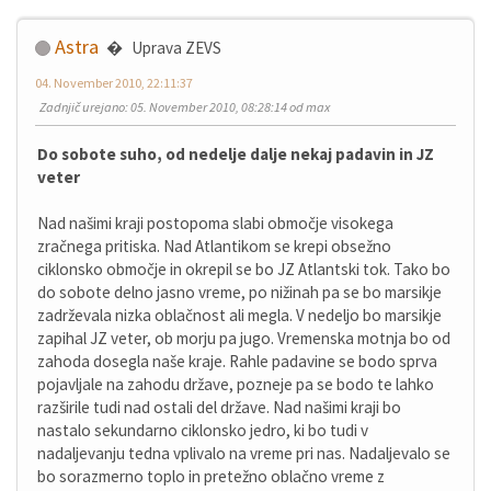
Astra
Uprava ZEVS
04. November 2010, 22:11:37
Zadnjič urejano
: 05. November 2010, 08:28:14 od max
Do sobote suho, od nedelje dalje nekaj padavin in JZ
veter
Nad našimi kraji postopoma slabi območje visokega
zračnega pritiska. Nad Atlantikom se krepi obsežno
ciklonsko območje in okrepil se bo JZ Atlantski tok. Tako bo
do sobote delno jasno vreme, po nižinah pa se bo marsikje
zadrževala nizka oblačnost ali megla. V nedeljo bo marsikje
zapihal JZ veter, ob morju pa jugo. Vremenska motnja bo od
zahoda dosegla naše kraje. Rahle padavine se bodo sprva
pojavljale na zahodu države, pozneje pa se bodo te lahko
razširile tudi nad ostali del države. Nad našimi kraji bo
nastalo sekundarno ciklonsko jedro, ki bo tudi v
nadaljevanju tedna vplivalo na vreme pri nas. Nadaljevalo se
bo sorazmerno toplo in pretežno oblačno vreme z