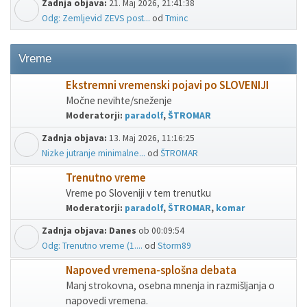
Zadnja objava:
21. Maj 2026, 21:41:38
Odg: Zemljevid ZEVS post...
od
Tminc
Vreme
Ekstremni vremenski pojavi po SLOVENIJI
Močne nevihte/sneženje
Moderatorji:
paradolf
,
ŠTROMAR
Zadnja objava:
13. Maj 2026, 11:16:25
Nizke jutranje minimalne...
od
ŠTROMAR
Trenutno vreme
Vreme po Sloveniji v tem trenutku
Moderatorji:
paradolf
,
ŠTROMAR
,
komar
Zadnja objava:
Danes
ob 00:09:54
Odg: Trenutno vreme (1....
od
Storm89
Napoved vremena-splošna debata
Manj strokovna, osebna mnenja in razmišljanja o
napovedi vremena.