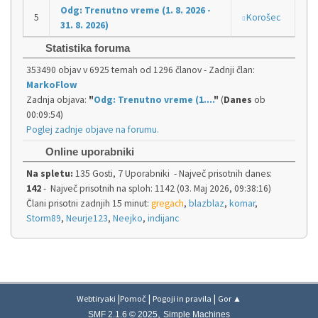
Odg: Trenutno vreme (1. 8. 2026 -
Korošec
31. 8. 2026)
Statistika foruma
353490 objav v 6925 temah od 1296 članov - Zadnji član:
MarkoFlow
Zadnja objava:
"
Odg: Trenutno vreme (1....
"
(
Danes
ob
00:09:54)
Poglej zadnje objave na forumu.
Online uporabniki
Na spletu:
135 Gosti, 7 Uporabniki - Največ prisotnih danes:
142
- Največ prisotnih na sploh: 1142 (03. Maj 2026, 09:38:16)
Člani prisotni zadnjih 15 minut:
gregach
,
blazblaz
,
komar
,
Storm89
,
Neurje123
,
Neejko
,
indijanc
|
|
|
Webtiryaki
Pomoč
Pogoji in pravila
Gor ▲
,
SMF 2.1.6 © 2025
Simple Machines