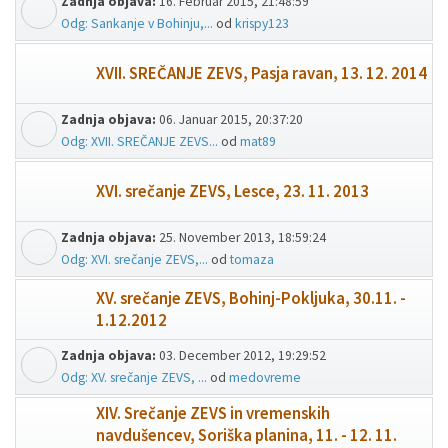
Zadnja objava:
16. Februar 2015, 21:48:59
Odg: Sankanje v Bohinju,...
od
krispy123
XVII. SREČANJE ZEVS, Pasja ravan, 13. 12. 2014
Zadnja objava:
06. Januar 2015, 20:37:20
Odg: XVII. SREČANJE ZEVS...
od
mat89
XVI. srečanje ZEVS, Lesce, 23. 11. 2013
Zadnja objava:
25. November 2013, 18:59:24
Odg: XVI. srečanje ZEVS,...
od
tomaza
XV. srečanje ZEVS, Bohinj-Pokljuka, 30.11. -
1.12.2012
Zadnja objava:
03. December 2012, 19:29:52
Odg: XV. srečanje ZEVS, ...
od
medovreme
XIV. Srečanje ZEVS in vremenskih
navdušencev, Soriška planina, 11. - 12. 11.