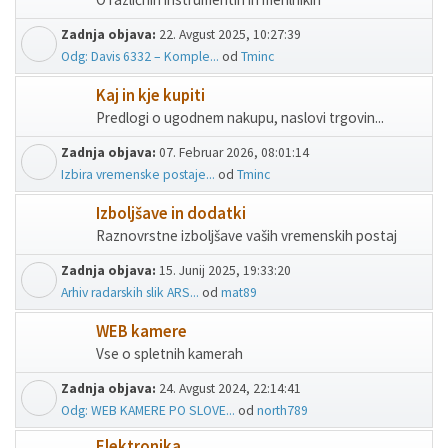
Zadnja objava:
22. Avgust 2025, 10:27:39
Odg: Davis 6332 – Komple...
od
Tminc
Kaj in kje kupiti
Predlogi o ugodnem nakupu, naslovi trgovin...
Zadnja objava:
07. Februar 2026, 08:01:14
Izbira vremenske postaje...
od
Tminc
Izboljšave in dodatki
Raznovrstne izboljšave vaših vremenskih postaj
Zadnja objava:
15. Junij 2025, 19:33:20
Arhiv radarskih slik ARS...
od
mat89
WEB kamere
Vse o spletnih kamerah
Zadnja objava:
24. Avgust 2024, 22:14:41
Odg: WEB KAMERE PO SLOVE...
od
north789
Elektronika