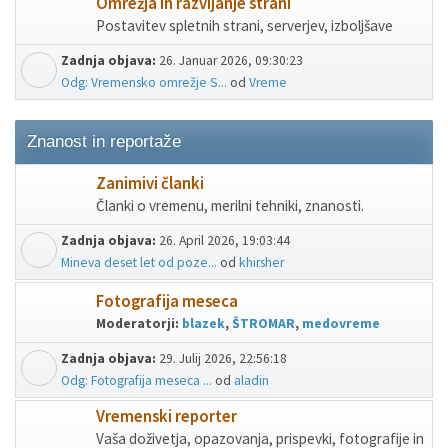
Omrežja in razvijanje strani
Postavitev spletnih strani, serverjev, izboljšave
Zadnja objava:
26. Januar 2026, 09:30:23
Odg: Vremensko omrežje S...
od
Vreme
Znanost in reportaže
Zanimivi članki
Članki o vremenu, merilni tehniki, znanosti.
Zadnja objava:
26. April 2026, 19:03:44
Mineva deset let od poze...
od
khirsher
Fotografija meseca
Moderatorji:
blazek
,
ŠTROMAR
,
medovreme
Zadnja objava:
29. Julij 2026, 22:56:18
Odg: Fotografija meseca ...
od
aladin
Vremenski reporter
Vaša doživetja, opazovanja, prispevki, fotografije in