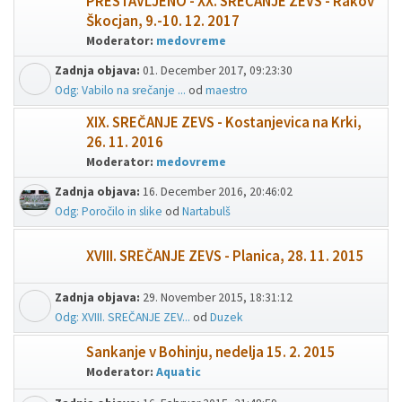
PRESTAVLJENO - XX. SREČANJE ZEVS - Rakov
Škocjan, 9.-10. 12. 2017
Moderator:
medovreme
Zadnja objava:
01. December 2017, 09:23:30
Odg: Vabilo na srečanje ...
od
maestro
XIX. SREČANJE ZEVS - Kostanjevica na Krki,
26. 11. 2016
Moderator:
medovreme
Zadnja objava:
16. December 2016, 20:46:02
Odg: Poročilo in slike
od
Nartabulš
XVIII. SREČANJE ZEVS - Planica, 28. 11. 2015
Zadnja objava:
29. November 2015, 18:31:12
Odg: XVIII. SREČANJE ZEV...
od
Duzek
Sankanje v Bohinju, nedelja 15. 2. 2015
Moderator:
Aquatic