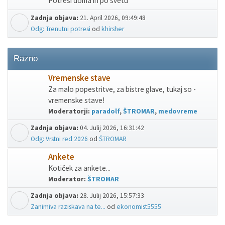
Potresi doma in po svetu
Zadnja objava:
21. April 2026, 09:49:48
Odg: Trenutni potresi
od
khirsher
Razno
Vremenske stave
Za malo popestritve, za bistre glave, tukaj so -
vremenske stave!
Moderatorji:
paradolf
,
ŠTROMAR
,
medovreme
Zadnja objava:
04. Julij 2026, 16:31:42
Odg: Vrstni red 2026
od
ŠTROMAR
Ankete
Kotiček za ankete...
Moderator:
ŠTROMAR
Zadnja objava:
28. Julij 2026, 15:57:33
Zanimiva raziskava na te...
od
ekonomist5555