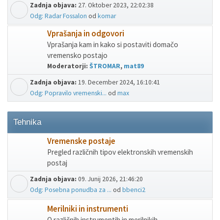
Zadnja objava:
27. Oktober 2023, 22:02:38
Odg: Radar Fossalon
od
komar
Vprašanja in odgovori
Vprašanja kam in kako si postaviti domačo
vremensko postajo
Moderatorji:
ŠTROMAR
,
mat89
Zadnja objava:
19. December 2024, 16:10:41
Odg: Popravilo vremenski...
od
max
Tehnika
Vremenske postaje
Pregled različnih tipov elektronskih vremenskih
postaj
Zadnja objava:
09. Junij 2026, 21:46:20
Odg: Posebna ponudba za ...
od
bbenci2
Merilniki in instrumenti
O različnih instrumentih in merilnikih