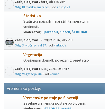
Zadnja objava:
Včeraj
ob 14:07:05
Odg: Klimatske značilnos...
od
krispy123
Statistika
Statistika najvišjih in najnižjih temperatur in
vrednosti.
Moderatorji:
paradolf
,
blazek
,
ŠTROMAR
Zadnja objava:
05. Avgust 2026, 20:25:30
Odg: 3. vročinski val 27...
od
Nartabulš
Vegetacija
Opažanja in dogodki povezani z vegetacijo
Zadnja objava:
14. Maj 2026, 10:27:17
Odg: Vegetacija 2026
od
komar
Vremenske postaje
Vremenske postaje po Sloveniji
Zasebne vremenske postaje po Sloveniji.
Moderatorji:
ŠTROMAR
,
mat89