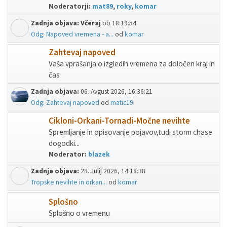
Moderatorji:
mat89
,
roky
,
komar
Zadnja objava:
Včeraj
ob 18:19:54
Odg: Napoved vremena - a...
od
komar
Zahtevaj napoved
Vaša vprašanja o izgledih vremena za določen kraj in
čas
Zadnja objava:
06. Avgust 2026, 16:36:21
Odg: Zahtevaj napoved
od
matic19
Cikloni-Orkani-Tornadi-Močne nevihte
Spremljanje in opisovanje pojavov,tudi storm chase
dogodki...
Moderator:
blazek
Zadnja objava:
28. Julij 2026, 14:18:38
Tropske nevihte in orkan...
od
komar
Splošno
Splošno o vremenu