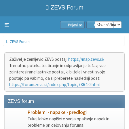
ZEVS Forum
Prijavi se
Pridruži se
Toggle navigation
ZEVS Forum
Zaživel je zemljevid ZEVS postaj:
https://map.zevs.si/
Trenutno poteka testiranje in odpravljanje težav, vse
zainteresirane lastnike postaj, ki bi želeli vnesti svojo
postajo pa vabimo, da si preberete naslednji post:
https://forum.zevs.si/index.php/topic,7864.0.html
ZEVS forum
Problemi - napake - predlogi
Tukaj lahko napišete svoja opažanja napak in
probleme pri delovanju foruma