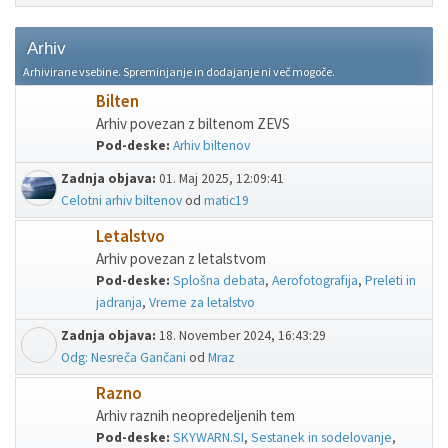
Arhiv
Arhivirane vsebine. Spreminjanje in dodajanje ni več mogoče.
Bilten
Arhiv povezan z biltenom ZEVS
Pod-deske
Arhiv biltenov
Zadnja objava:
01. Maj 2025, 12:09:41
Celotni arhiv biltenov
od
matic19
Letalstvo
Arhiv povezan z letalstvom
Pod-deske
Splošna debata
Aerofotografija
Preleti in
jadranja
Vreme za letalstvo
Zadnja objava:
18. November 2024, 16:43:29
Odg: Nesreča Gančani
od
Mraz
Razno
Arhiv raznih neopredeljenih tem
Pod-deske
SKYWARN.SI
Sestanek in sodelovanje